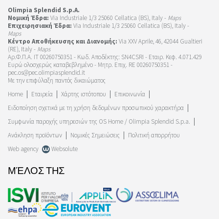
Olimpia Splendid S.p.A.
Νομική Έδρα:
Via Industriale 1/3 25060 Cellatica (BS), Italy -
Maps
Επιχειρησιακή Έδρα:
Via Industriale 1/3 25060 Cellatica (BS), Italy -
Maps
Κέντρο Αποθήκευσης και Διανομής:
Via XXV Aprile, 46, 42044 Gualtieri
(RE), Italy -
Maps
Αρ.Φ.Π.Α. IT 00260750351 - Κωδ. Αποδέκτης: SN4CSRI - Εταιρ. Κεφ. 4.071.429
Ευρώ ολοσχερώς καταβεβλημένο - Μητρ. Επιχ. RE 00260750351 -
pec.os@pec.olimpiasplendid.it
Με την επιφύλαξη παντός δικαιώματος
Home
Εταιρεία
Χάρτης ιστότοπου
Επικοινωνία
Ειδοποίηση σχετικά με τη χρήση δεδομένων προσωπικού χαρακτήρα
Συμφωνία παροχής υπηρεσιών της OS Home / Olimpia Splendid S.p.a.
Ανάκληση προϊόντων
Νομικές Σημειώσεις
Πολιτική απορρήτου
Web agency
Websolute
ΜΈΛΟΣ ΤΗΣ