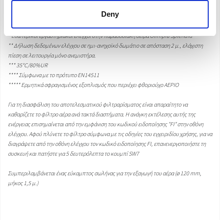
ανεμιστήρα. Super cool.
Deny
* Εσωτερικοί εργαστηριακοί έλεγχοι στην παραδοσιακή σειρά Olimpia Splendid
** Δήλωση δεδομένων ελέγχου σε ημι-ανηχοϊκό δωμάτιο σε απόσταση 2 μ., ελάχιστη
πίεση σε λειτουργία μόνο ανεμιστήρα.
*** 35°C/80%UR
**** Σύμφωνα με το πρότυπο EN14511
***** Ερμητικά σφραγισμένος εξοπλισμός που περιέχει φθοριούχο ΑΕΡΙΟ
Για τη διασφάλιση του αποτελεσματικού φιλτραρίσματος είναι απαραίτητο να
καθαρίζετε το φίλτρο αέρα ανά τακτά διαστήματα. Η ανάγκη εκτέλεσης αυτής της
ενέργειας επισημαίνεται από την εμφάνιση του κωδικού ειδοποίησης "FI" στην οθόνη
ελέγχου. Αφού πλύνετε το φίλτρο σύμφωνα με τις οδηγίες του εγχειριδίου χρήσης, για να
διαγράψετε από την οθόνη ελέγχου τον κωδικό ειδοποίησης FI, επανενεργοποιήστε τη
συσκευή και πατήστε για 5 δευτερόλεπτα το κουμπί SW7
Συμπεριλαμβάνεται ένας εύκαμπτος σωλήνας για την εξαγωγή του αέρα (ø 120 mm,
μήκος 1,5 μ.)