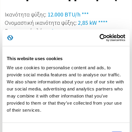
Ικανότητα ψύξης:
12.000 BTU/h ***
Ονομαστική ικανότητα ψύξης:
2,85 kW ****
Ενεργειακή κλάση:
A
Ηχητική ισχύς:
dB (A)63
Δείκτης ονομαστικής ενεργειακής απόδοσης:
EER
2,61****
This website uses cookies
Ψυκτικό αέριο:
R410A*****
We use cookies to personalise content and ads, to
Χωρίς δοχείο:
αυτόματη εκκένωση του
provide social media features and to analyse our traffic.
συμπυκνώματος
We also share information about your use of our site with
Πολυλειτουργικό τηλεχειριστήριο
our social media, advertising and analytics partners who
Οθόνη LCD
may combine it with other information that you’ve
provided to them or that they’ve collected from your use
Χρονοδιακόπτης 12h
of their services.
Πρακτικές πλαϊνές λαβές
Ρόδες
Consent