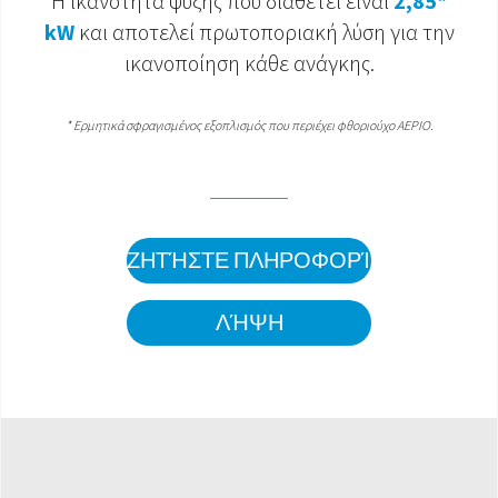
Η ικανότητα ψύξης που διαθέτει είναι
2,85*
kW
και αποτελεί πρωτοποριακή λύση για την
ΈΓΓΡΑΦΑ ΠΡΟΪΌΝΤΩΝ
ικανοποίηση κάθε ανάγκης.
*
Ερμητικά σφραγισμένος εξοπλισμός που περιέχει φθοριούχο ΑΕΡΙΟ.
ΖΗΤΉΣΤΕ ΠΛΗΡΟΦΟΡΊΕΣ
ΛΉΨΗ