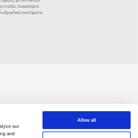
 Σήμερα, με ένα δίκτυο
ην Ιταλία. Ανακαλύψτε
ια υδραυλικά συστήματα.
Allow all
alyse our
ing and