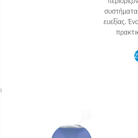
περιορίζο
συστήματα 
ευεξίας. Έν
πρακτικ
}