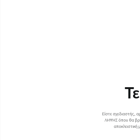
Τ
Είστε σχεδιαστής, α
ΛΗΨΗΣ όπου θα βρε
αποκλειστική 