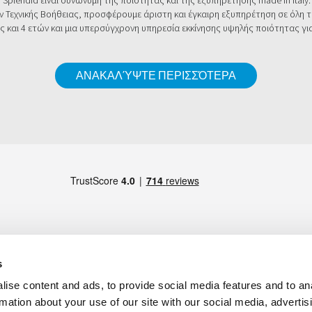
 Splendid είναι συνώνυμη της ποιότητας και της εξυπηρέτησης made in Italy.
Τεχνικής Βοήθειας, προσφέρουμε άριστη και έγκαιρη εξυπηρέτηση σε όλη τ
ς και 4 ετών και μια υπερσύγχρονη υπηρεσία εκκίνησης υψηλής ποιότητας γ
ΑΝΑΚΑΛΎΨΤΕ ΠΕΡΙΣΣΌΤΕΡΑ
s
ΜΈΛΟΣ ΤΗΣ
ise content and ads, to provide social media features and to an
ps
taly -
Maps
rmation about your use of our site with our social media, advertis
 Gualtieri (RE), Italy -
Maps