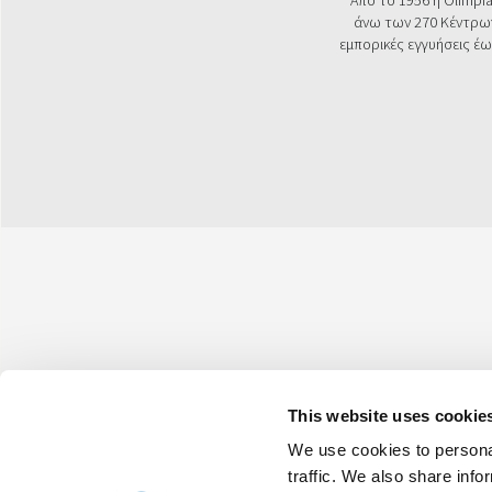
Από το 1956 η Olimpia
άνω των 270 Κέντρων 
εμπορικές εγγυήσεις έω
This website uses cookie
Olimpia Splendid S.p.A.
We use cookies to personal
Νομική Έδρα:
Via Industriale 1/3 25060 Cellatica (BS), Italy -
Ma
Επιχειρησιακή Έδρα:
Via Industriale 1/3 25060 Cellatica (BS), I
traffic. We also share info
Κέντρο Αποθήκευσης και Διανομής:
Via XXV Aprile, 46, 42044