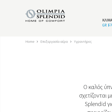
ΚΛΙΜ
GR
Home
Επεξεργασία αέρα
Υγραντήρες
Ο καλός ύπν
σχετίζονται μ
Splendid γ