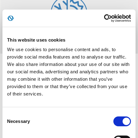
This website uses cookies
We use cookies to personalise content and ads, to
provide social media features and to analyse our traffic.
We also share information about your use of our site with
our social media, advertising and analytics partners who
Προδιαγραφές
may combine it with other information that you’ve
provided to them or that they’ve collected from your use
of their services.
Δύο μοντέλα ισχύος:
2,3 kW - 2,7 kW
Διατίθεται στις εκδόσεις:
HP (Αντλία
Θερμότητας)
Consent
Necessary
Selection
Διπλή κλάση
A
Ψυκτικό αέριο:
R410A*