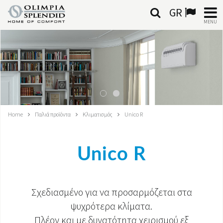
GR
MENU
ΕΛΛΗΝΙΚΆ
HOME
ΚΛΙΜΑΤΙΣΜΌΣ
Home
Παλιά προϊόντα
Κλιματισμός
Unico R
ΘΈΡΜΑΝΣΗ
ΕΠΕΞΕΡΓΑΣΊΑ ΑΈΡΑ
Unico R
ΟΛΟΚΛΗΡΩΜΈΝΑ ΣΥΣΤΉΜΑΤΑ
ΕΠΙΚΟΙΝΩΝΊΑ
Σχεδιασμένο για να προσαρμόζεται στα
ψυχρότερα κλίματα.
ΚΌΣΜΟΣ OS
Πλέον και με δυνατότητα χειρισμού εξ