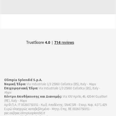
Olimpia Splendid S.p.A.
Νομική Έδρα:
Via Industriale 1/3 25060 Cellatica (BS), Italy -
Maps
Επιχειρησιακή Έδρα:
Via Industriale 1/3 25060 Cellatica (BS), Italy -
Maps
Κέντρο Αποθήκευσης και Διανομής:
Via XXV Aprile, 46, 42044 Gualtieri
(RE), Italy -
Maps
Αρ.Φ.Π.Α. IT 00260750351 - Κωδ. Αποδέκτης: SN4CSRI - Εταιρ. Κεφ. 4.071.429
Ευρώ ολοσχερώς καταβεβλημένο - Μητρ. Επιχ. RE 00260750351 -
pec.os@pec.olimpiasplendid.it