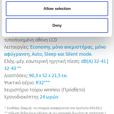
Φαρδύ πτερύγιο
για ομοιόμορφη διάδοση του
Allow selection
αέρα στον χώρο
Οθόνη με οπίσθιο φωτισμό
με χειριστήριο αφής
επί της συσκευής
Deny
Πολυλειτουργικό τηλεχειριστήριο
με
τυποποιημένη οθόνη LCD
Λειτουργίες:
Economy, μόνο ανεμιστήρας, μόνο
αφύγρανση, Auto, Sleep και Silent mode.
Ελάχ.-μέγ. εσωτερική ηχητική πίεση:
dB(A) 32-41 |
32-43 **
Διαστάσεις:
90,3 x 52 x 21,5 εκ.
Ψυκτικό αέριο:
R32***
Χειριστήριο τοίχου wireless (Πρόσθετο)
Χρονοδιακόπτης
24 ωρών
* Συνθήκες δοκιμής: τα στοιχεία αναφέρονται στο πρότυπο EN14511
** Δήλωση δεδομένων ελέγχου σε ημι-ανηχοϊκό δωμάτιο σε απόσταση 2