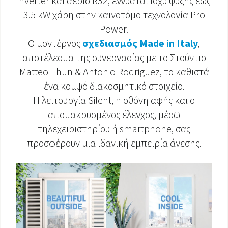
inverter και αέριο R32, εγγυάται ισχύ ψύξης έως
3.5 kW χάρη στην καινοτόμο τεχνολογία Pro
ΈΓΓΡΑΦΑ ΠΡΟΪΌΝΤΩΝ
Power.
Ο μοντέρνος
σχεδιασμός Made in Italy
,
αποτέλεσμα της συνεργασίας με το Στούντιο
Matteo Thun & Antonio Rodriguez, το καθιστά
ένα κομψό διακοσμητικό στοιχείο.
Η λειτουργία Silent, η οθόνη αφής και ο
απομακρυσμένος έλεγχος, μέσω
τηλεχειριστηρίου ή smartphone, σας
προσφέρουν μια ιδανική εμπειρία άνεσης.