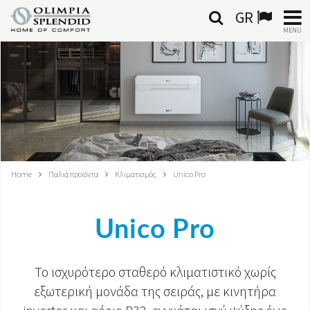
GR
MENU
ΕΛΛΗΝΙΚΆ
HOME
ΚΛΙΜΑΤΙΣΜΌΣ
ΘΈΡΜΑΝΣΗ
Home
Παλιά προϊόντα
Κλιματισμός
Unico Pro
ΕΠΕΞΕΡΓΑΣΊΑ ΑΈΡΑ
Unico Pro
ΟΛΟΚΛΗΡΩΜΈΝΑ ΣΥΣΤΉΜΑΤΑ
ΕΠΙΚΟΙΝΩΝΊΑ
Το ισχυρότερο σταθερό κλιματιστικό χωρίς
εξωτερική μονάδα
της σειράς, με κινητήρα
ΚΌΣΜΟΣ OS