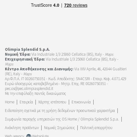
Olimpia Splendid S.p.A.
Νομική Έδρα:
Via Industriale 1/3 25060 Cellatica (BS), Italy -
Maps
Επιχειρησιακή Έδρα:
Via Industriale 1/3 25060 Cellatica (BS), Italy -
Maps
Κέντρο Αποθήκευσης και Διανομής:
Via XXV Aprile, 46, 42044 Gualtieri
(RE), Italy -
Maps
Αρ.Φ.Π.Α. IT 00260750351 - Κωδ. Αποδέκτης: SN4CSRI - Εταιρ. Κεφ. 4.071.429
Ευρώ ολοσχερώς καταβεβλημένο - Μητρ. Επιχ. RE 00260750351 -
pec.os@pec.olimpiasplendid.it
Με την επιφύλαξη παντός δικαιώματος
Home
Εταιρεία
Χάρτης ιστότοπου
Επικοινωνία
Ειδοποίηση σχετικά με τη χρήση δεδομένων προσωπικού χαρακτήρα
Συμφωνία παροχής υπηρεσιών της OS Home / Olimpia Splendid S.p.a.
Ανάκληση προϊόντων
Νομικές Σημειώσεις
Πολιτική απορρήτου
Web agency
Websolute