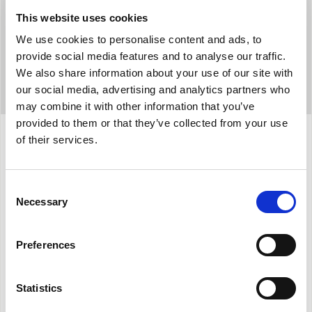
This website uses cookies
We use cookies to personalise content and ads, to
provide social media features and to analyse our traffic.
We also share information about your use of our site with
our social media, advertising and analytics partners who
may combine it with other information that you’ve
provided to them or that they’ve collected from your use
of their services.
Προδιαγραφές
Consent
Necessary
Selection
Ελάχ.-μέγ. ισχύς ψύξης:
1,8 - 3,00 kW
Ελάχ.-μέγ. ισχύς θέρμανσης:
1,8 - 3,1 kW
Preferences
Ονομαστική ικανότητα ψύξης:
2,6 kW *
Ονομαστική ικανότητα θέρμανσης:
2,4 kW *
Statistics
Ενεργειακή κλάση στην ψύξη:
A*