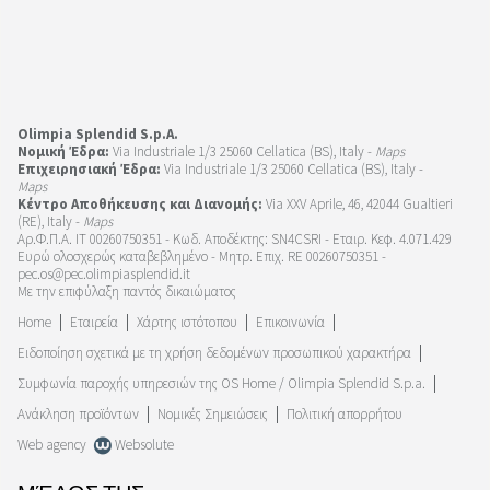
Olimpia Splendid S.p.A.
Νομική Έδρα:
Via Industriale 1/3 25060 Cellatica (BS), Italy -
Maps
Επιχειρησιακή Έδρα:
Via Industriale 1/3 25060 Cellatica (BS), Italy -
Maps
Κέντρο Αποθήκευσης και Διανομής:
Via XXV Aprile, 46, 42044 Gualtieri
(RE), Italy -
Maps
Αρ.Φ.Π.Α. IT 00260750351 - Κωδ. Αποδέκτης: SN4CSRI - Εταιρ. Κεφ. 4.071.429
Ευρώ ολοσχερώς καταβεβλημένο - Μητρ. Επιχ. RE 00260750351 -
pec.os@pec.olimpiasplendid.it
Με την επιφύλαξη παντός δικαιώματος
Home
Εταιρεία
Χάρτης ιστότοπου
Επικοινωνία
Ειδοποίηση σχετικά με τη χρήση δεδομένων προσωπικού χαρακτήρα
Συμφωνία παροχής υπηρεσιών της OS Home / Olimpia Splendid S.p.a.
Ανάκληση προϊόντων
Νομικές Σημειώσεις
Πολιτική απορρήτου
Web agency
Websolute