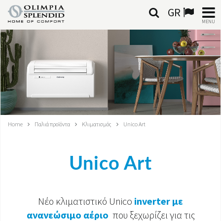
GR
MENU
ΕΛΛΗΝΙΚΆ
HOME
ΚΛΙΜΑΤΙΣΜΌΣ
ΘΈΡΜΑΝΣΗ
Home
Παλιά προϊόντα
Κλιματισμός
Unico Art
ΕΠΕΞΕΡΓΑΣΊΑ ΑΈΡΑ
Unico Art
ΟΛΟΚΛΗΡΩΜΈΝΑ ΣΥΣΤΉΜΑΤΑ
ΕΠΙΚΟΙΝΩΝΊΑ
Νέο κλιματιστικό Unico
inverter με
ΚΌΣΜΟΣ OS
ανανεώσιμο αέριο
που ξεχωρίζει για τις