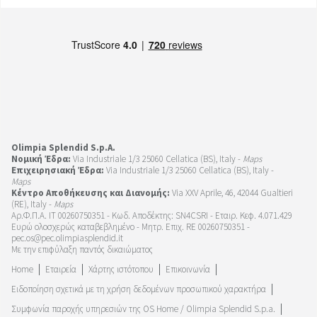
Olimpia Splendid S.p.A.
Νομική Έδρα:
Via Industriale 1/3 25060 Cellatica (BS), Italy -
Maps
Επιχειρησιακή Έδρα:
Via Industriale 1/3 25060 Cellatica (BS), Italy -
Maps
Κέντρο Αποθήκευσης και Διανομής:
Via XXV Aprile, 46, 42044 Gualtieri
(RE), Italy -
Maps
Αρ.Φ.Π.Α. IT 00260750351 - Κωδ. Αποδέκτης: SN4CSRI - Εταιρ. Κεφ. 4.071.429
Ευρώ ολοσχερώς καταβεβλημένο - Μητρ. Επιχ. RE 00260750351 -
pec.os@pec.olimpiasplendid.it
Με την επιφύλαξη παντός δικαιώματος
Home
Εταιρεία
Χάρτης ιστότοπου
Επικοινωνία
Ειδοποίηση σχετικά με τη χρήση δεδομένων προσωπικού χαρακτήρα
Συμφωνία παροχής υπηρεσιών της OS Home / Olimpia Splendid S.p.a.