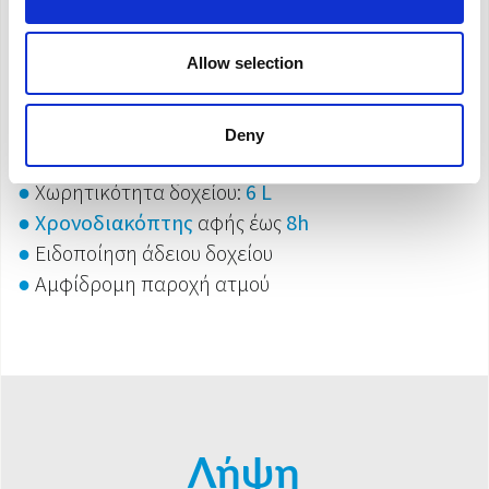
●
Λειτουργία θερμού ατμού
●
Ψηφιακή οθόνη αφής
Allow selection
●
3 επίπεδα παροχής υγρασίας
●
Συρταράκι για αιθέρια έλαια
●
Τηλεχειριστήριο
Deny
●
Νυχτερινός φωτισμός
●
Χωρητικότητα δοχείου:
6 L
●
Χρονοδιακόπτης
αφής έως
8h
●
Ειδοποίηση άδειου δοχείου
●
Αμφίδρομη παροχή ατμού
Λήψη