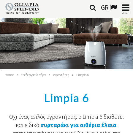
GR
MENU
ΕΛΛΗΝΙΚΆ
HOME
ΚΛΙΜΑΤΙΣΜΌΣ
ΘΈΡΜΑΝΣΗ
Home
Επεξεργασία αέρα
Υγραντήρες
Limpia 6
ΕΠΕΞΕΡΓΑΣΊΑ ΑΈΡΑ
Limpia 6
ΟΛΟΚΛΗΡΩΜΈΝΑ ΣΥΣΤΉΜΑΤΑ
ΕΠΙΚΟΙΝΩΝΊΑ
Όχι ένας απλός υγραντήρας: ο Limpia 6 διαθέτει
και ειδικό
συρταράκι για αιθέρια έλαια
,
ΚΌΣΜΟΣ OS