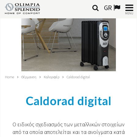
GR
MENU
ΕΛΛΗΝΙΚΆ
HOME
ΚΛΙΜΑΤΙΣΜΌΣ
ΘΈΡΜΑΝΣΗ
Home
Θέρμανση
Καλοριφέρ
Caldorad digital
ΕΠΕΞΕΡΓΑΣΊΑ ΑΈΡΑ
Caldorad digital
ΟΛΟΚΛΗΡΩΜΈΝΑ ΣΥΣΤΉΜΑΤΑ
ΕΠΙΚΟΙΝΩΝΊΑ
Ο ειδικός σχεδιασμός των μεταλλικών στοιχείων
από τα οποία αποτελείται και τα ανοίγματα κατά
ΚΌΣΜΟΣ OS