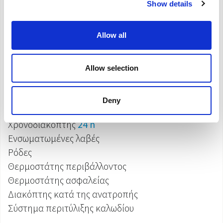
Show details
2 διαθέσιμα μοντέλα
Allow all
CaldoRad 7 Digital
(μέγ. θερμική ισχύς:
1500 W
)
CaldoRad 9 Digital
(μέγ. θερμική ισχύς:
2000 W
)
Allow selection
Ψηφιακά στοιχεία ελέγχου
2
επίπεδα ισχύος (από
700
έως
2000 W
)
Deny
Οθόνη LCD
Χρονοδιακόπτης
24 h
Ενσωματωμένες λαβές
Ρόδες
Θερμοστάτης περιβάλλοντος
Θερμοστάτης ασφαλείας
Διακόπτης κατά της ανατροπής
Σύστημα περιτύλιξης καλωδίου