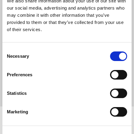
We also share information about your use of our site with
our social media, advertising and analytics partners who
may combine it with other information that you’ve
ΧΡΟΝΟΔΙΑΚΟΠΤΗΣ
provided to them or that they’ve collected from your use
of their services.
Προγραμματίστε το και αφήστε το να κάνει τη δουλειά του! Με
τον ενσωματωμένο χρονοδιακόπτη μπορείτε να
προγραμματίσετε την ενεργοποίηση έως 24 ώρες
Consent
Necessary
Selection
Preferences
Statistics
Marketing
Προδιαγραφές