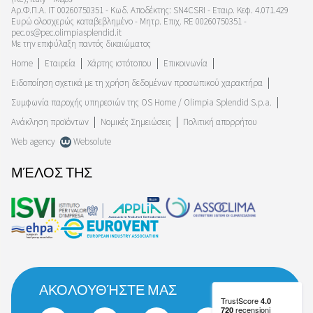
Αρ.Φ.Π.Α. IT 00260750351 - Κωδ. Αποδέκτης: SN4CSRI - Εταιρ. Κεφ. 4.071.429
Ευρώ ολοσχερώς καταβεβλημένο - Μητρ. Επιχ. RE 00260750351 -
pec.os@pec.olimpiasplendid.it
Με την επιφύλαξη παντός δικαιώματος
Home
Εταιρεία
Χάρτης ιστότοπου
Επικοινωνία
Ειδοποίηση σχετικά με τη χρήση δεδομένων προσωπικού χαρακτήρα
Συμφωνία παροχής υπηρεσιών της OS Home / Olimpia Splendid S.p.a.
Ανάκληση προϊόντων
Νομικές Σημειώσεις
Πολιτική απορρήτου
Web agency
Websolute
ΜΈΛΟΣ ΤΗΣ
ΑΚΟΛΟΥΘΉΣΤΕ ΜΑΣ