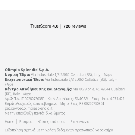
Olimpia Splendid S.p.A.
Νομική Έδρα:
Via Industriale 1/3 25060 Cellatica (BS), Italy -
Maps
Επιχειρησιακή Έδρα:
Via Industriale 1/3 25060 Cellatica (BS), Italy -
Maps
Κέντρο Αποθήκευσης και Διανομής:
Via XXV Aprile, 46, 42044 Gualtieri
(RE), Italy -
Maps
Αρ.Φ.Π.Α. IT 00260750351 - Κωδ. Αποδέκτης: SN4CSRI - Εταιρ. Κεφ. 4.071.429
Ευρώ ολοσχερώς καταβεβλημένο - Μητρ. Επιχ. RE 00260750351 -
pec.os@pec.olimpiasplendid.it
Με την επιφύλαξη παντός δικαιώματος
Home
Εταιρεία
Χάρτης ιστότοπου
Επικοινωνία
Ειδοποίηση σχετικά με τη χρήση δεδομένων προσωπικού χαρακτήρα