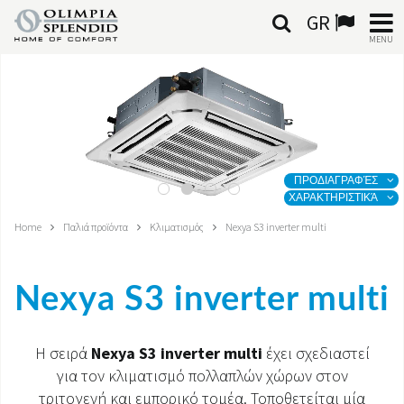
GR
MENU
ΕΛΛΗΝΙΚΆ
HOME
ΚΛΙΜΑΤΙΣΜΌΣ
ΠΡΟΔΙΑΓΡΑΦΈΣ
ΧΑΡΑΚΤΗΡΙΣΤΙΚΆ
ΘΈΡΜΑΝΣΗ
Home
Παλιά προϊόντα
Κλιματισμός
Nexya S3 inverter multi
ΕΠΕΞΕΡΓΑΣΊΑ ΑΈΡΑ
Nexya S3 inverter multi
ΟΛΟΚΛΗΡΩΜΈΝΑ ΣΥΣΤΉΜΑΤΑ
ΕΠΙΚΟΙΝΩΝΊΑ
Η σειρά
Nexya S3 inverter multi
έχει σχεδιαστεί
για τον κλιματισμό πολλαπλών χώρων στον
ΚΌΣΜΟΣ OS
τριτογενή και εμπορικό τομέα. Τοποθετείται μία