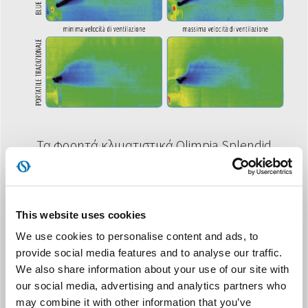
Τα φορητά κλιματιστικά Olimpia Splendid
χρησιμοποιούν τεχνολογία μονομπλόκ όπου
όλα τα εξαρτήματα του κύκλου ψύξης είναι
συμπιεσμένα σε μια ενιαία μονάδα και η οποία
This website uses cookies
πρέπει να συνδέεται με τον έξω χώρο μέσω του
We use cookies to personalise content and ads, to
ειδικού εύκαμπτου σωλήνα μήκους 1,5 μ. που
provide social media features and to analyse our traffic.
παρέχεται μαζί με το κλιματιστικό.
We also share information about your use of our site with
our social media, advertising and analytics partners who
*εσωτερικοί εργαστηριακοί έλεγχοι στην παραδοσιακή σειρά
may combine it with other information that you’ve