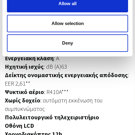
CUBE POWER
Allow all
Μέγιστη ισχύς σε συνδυασμό με μέγιστη
απόδοση: 2,85kW**.
Allow selection
Ικανότητα ψύξης
: 12.000 BTU/h*
Deny
Ονομαστική ικανότητα ψύξης
: 2,85 kW**
Ενεργειακή κλάση
: A
Ηχητική ισχύς
: dB (A)63
Δείκτης ονομαστικής ενεργειακής απόδοσης
:
EER 2,61**
Ψυκτικό αέριο
: R410A***
Χωρίς δοχείο
: αυτόματη εκκένωση του
συμπυκνώματος
Πολυλειτουργικό τηλεχειριστήριο
Οθόνη LCD
Χρονοδιακόπτης 12h