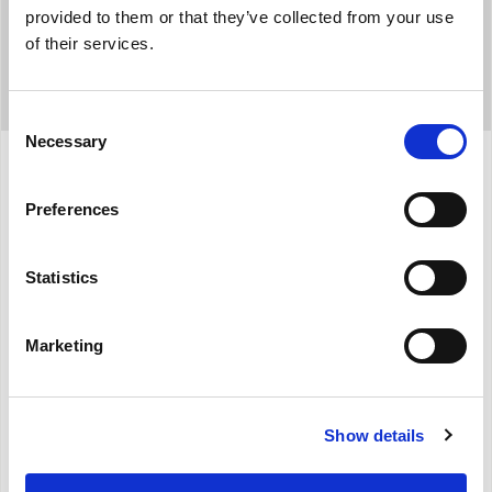
provided to them or that they’ve collected from your use
Olimpia Splendid
of their services.
Consent
Necessary
Selection
Προδιαγραφές
Preferences
Statistics
METALLIC FINISHING
Κομψό φινίρισμα με μεταλλιζέ βαφή χρώματος
Marketing
silver.
REMOTE CONTROL
Show details
Πολυλειτουργικό τηλεχειριστήριο.