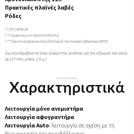
Πρακτικές πλαϊνές λαβές
Ρόδες
(*) 35°C/80%UR
(**) Σύμφωνα με το πρότυπο EN14511
(***) Ερμητικά σφραγισμένος εξοπλισμός που περιέχει φθοριούχο ΑΕΡΙΟ
Συμπεριλαμβάνεται ένας εύκαμπτος σωλήνας για την εξαγωγή του αέρα
(ø 127 mm, μήκος 1,5 μ.)
Χαρακτηριστικά
Λειτουργία μόνο ανεμιστήρα
Λειτουργία αφυγραντήρα
Λειτουργία Auto
: λειτουργία σε σχέση με τη
θερμοκρασία του περιβάλλοντος