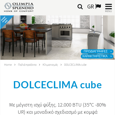
GR
MENU
ΕΛΛΗΝΙΚΆ
HOME
ΚΛΙΜΑΤΙΣΜΌΣ
ΠΡΟΔΙΑΓΡΑΦΈΣ
ΧΑΡΑΚΤΗΡΙΣΤΙΚΆ
ΘΈΡΜΑΝΣΗ
Home
Παλιά προϊόντα
Κλιματισμός
DOLCECLIMA cube
ΕΠΕΞΕΡΓΑΣΊΑ ΑΈΡΑ
DOLCECLIMA cube
ΟΛΟΚΛΗΡΩΜΈΝΑ ΣΥΣΤΉΜΑΤΑ
ΕΠΙΚΟΙΝΩΝΊΑ
Με μέγιστη ισχύ ψύξης. 12.000 BTU (35°C -80%
ΚΌΣΜΟΣ OS
UR) και μοναδικό σχεδιασμό με κομψά