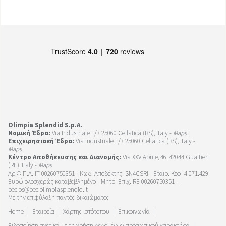
Olimpia Splendid S.p.A.
Νομική Έδρα:
Via Industriale 1/3 25060 Cellatica (BS), Italy -
Maps
Επιχειρησιακή Έδρα:
Via Industriale 1/3 25060 Cellatica (BS), Italy -
Maps
Κέντρο Αποθήκευσης και Διανομής:
Via XXV Aprile, 46, 42044 Gualtieri
(RE), Italy -
Maps
Αρ.Φ.Π.Α. IT 00260750351 - Κωδ. Αποδέκτης: SN4CSRI - Εταιρ. Κεφ. 4.071.429
Ευρώ ολοσχερώς καταβεβλημένο - Μητρ. Επιχ. RE 00260750351 -
pec.os@pec.olimpiasplendid.it
Με την επιφύλαξη παντός δικαιώματος
Home
Εταιρεία
Χάρτης ιστότοπου
Επικοινωνία
Ειδοποίηση σχετικά με τη χρήση δεδομένων προσωπικού χαρακτήρα