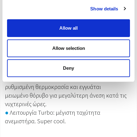
●
Λειτουργία ανεμιστήρα: 3 ρυθμιζόμενες
ταχύτητες ανεμιστήρα.
Show details
Επίσης, μπορεί να χρησιμοποιηθεί μόνο η
λειτουργία ανεμιστήρα.
Allow all
●
Λειτουργία αφύγρανσης
●
Λειτουργία Auto: αυτόματη λειτουργία που
Allow selection
ρυθμίζει την ψύξη σε
σχέση με τη θερμοκρασία περιβάλλοντος, για τη
Deny
βελτιστοποίηση της κατανάλωσης ενέργειας.
●
Λειτουργία Sleep: αυξάνει σταδιακά τη
ρυθμισμένη θερμοκρασία και εγγυάται
μειωμένο θόρυβο για μεγαλύτερη άνεση κατά τις
νυχτερινές ώρες.
●
Λειτουργία Turbo: μέγιστη ταχύτητα
ανεμιστήρα. Super cool.