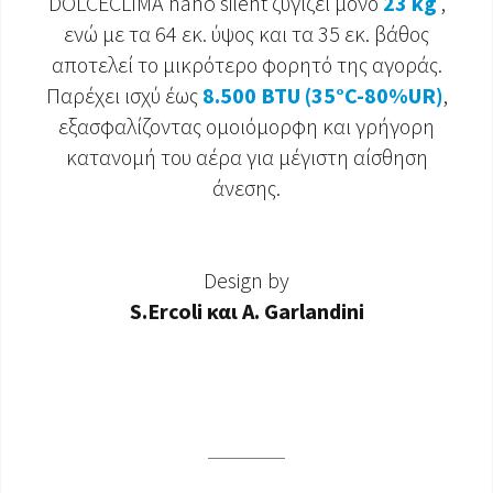
DOLCECLIMA nano silent ζυγίζει μόνο
23 kg
,
ενώ με τα 64 εκ. ύψος και τα 35 εκ. βάθος
ΈΓΓΡΑΦΑ ΠΡΟΪΌΝΤΩΝ
αποτελεί το μικρότερο φορητό της αγοράς.
Παρέχει ισχύ έως
8.500 BTU (35°C-80%UR)
,
εξασφαλίζοντας ομοιόμορφη και γρήγορη
κατανομή του αέρα για μέγιστη αίσθηση
άνεσης.
Design by
S.Ercoli και A. Garlandini