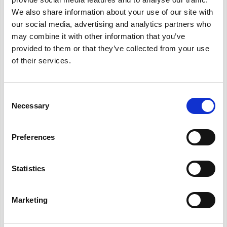
Δείκτης ονομαστικής ενεργειακής απόδοσης:
EER
We also share information about your use of our site with
2,65 ***
our social media, advertising and analytics partners who
Οικολογικό αέριο:
R410A *****
may combine it with other information that you’ve
provided to them or that they’ve collected from your use
Χωρίς δοχείο:
αυτόματη εκκένωση του
of their services.
συμπυκνώματος
Πολυλειτουργικό τηλεχειριστήριο
Οθόνη LCD
Consent
Χρονοδιακόπτης 12h
Necessary
Selection
Ρυθμιζόμενα πτερύγια
: για να κατευθείνετε τη
ροή του αέρα εκεί που θέλετε
Preferences
Τριπλό σύστημα φιλτραρίσματος ******
Πρακτικές πλαϊνές λαβές
Statistics
Ρόδες
Marketing
ΧΑΡΑΚΤΗΡΙΣΤΙΚΑ