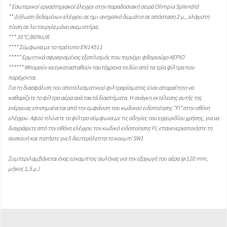
* Εσωτερικοί εργαστηριακοί έλεγχοι στην παραδοσιακή σειρά Olimpia Splendid
** Δήλωση δεδομένων ελέγχου σε ημι-ανηχοϊκό δωμάτιο σε απόσταση 2 μ., ελάχιστη
πίεση σε λειτουργία μόνο ανεμιστήρα.
*** 35°C/80%UR
**** Σύμφωνα με το πρότυπο EN14511
***** Ερμητικά σφραγισμένος εξοπλισμός που περιέχει φθοριούχο ΑΕΡΙΟ
****** Μπορούν να εγκατασταθούν ταυτόχρονα τα δύο από τα τρία φίλτρα που
παρέχονται.
Για τη διασφάλιση του αποτελεσματικού φιλτραρίσματος είναι απαραίτητο να
καθαρίζετε το φίλτρο αέρα ανά τακτά διαστήματα. Η ανάγκη εκτέλεσης αυτής της
ενέργειας επισημαίνεται από την εμφάνιση του κωδικού ειδοποίησης "FI" στην οθόνη
ελέγχου. Αφού πλύνετε το φίλτρο σύμφωνα με τις οδηγίες του εγχειριδίου χρήσης, για να
διαγράψετε από την οθόνη ελέγχου τον κωδικό ειδοποίησης FI, επανενεργοποιήστε τη
συσκευή και πατήστε για 5 δευτερόλεπτα το κουμπί SW1
Συμπεριλαμβάνεται ένας εύκαμπτος σωλήνας για την εξαγωγή του αέρα (ø 120 mm,
μήκος 1,5 μ.)