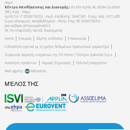
Maps
Κέντρο Αποθήκευσης και Διανομής:
Via XXV Aprile, 46, 42044 Gualtieri
(RE), Italy -
Maps
Αρ.Φ.Π.Α. IT 00260750351 - Κωδ. Αποδέκτης: SN4CSRI - Εταιρ. Κεφ. 4.071.429
Ευρώ ολοσχερώς καταβεβλημένο - Μητρ. Επιχ. RE 00260750351 -
pec.os@pec.olimpiasplendid.it
Με την επιφύλαξη παντός δικαιώματος
Home
Εταιρεία
Χάρτης ιστότοπου
Επικοινωνία
Ειδοποίηση σχετικά με τη χρήση δεδομένων προσωπικού χαρακτήρα
Συμφωνία παροχής υπηρεσιών της OS Home / Olimpia Splendid S.p.a.
Ανάκληση προϊόντων
Νομικές Σημειώσεις
Πολιτική απορρήτου
Web agency
Websolute
ΜΈΛΟΣ ΤΗΣ