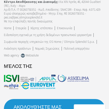
Κέντρο Αποθήκευσης και Διανομής:
Via XXV Aprile, 46, 42044 Gualtieri
(RE), Italy -
Maps
Αρ.Φ.Π.Α. IT 00260750351 - Κωδ. Αποδέκτης: SN4CSRI - Εταιρ. Κεφ. 4.071.429
Ευρώ ολοσχερώς καταβεβλημένο - Μητρ. Επιχ. RE 00260750351 -
pec.os@pec.olimpiasplendid.it
Με την επιφύλαξη παντός δικαιώματος
Home
Εταιρεία
Χάρτης ιστότοπου
Επικοινωνία
Ειδοποίηση σχετικά με τη χρήση δεδομένων προσωπικού χαρακτήρα
Συμφωνία παροχής υπηρεσιών της OS Home / Olimpia Splendid S.p.a.
Ανάκληση προϊόντων
Νομικές Σημειώσεις
Πολιτική απορρήτου
Web agency
Websolute
ΜΈΛΟΣ ΤΗΣ
ΑΚΟΛΟΥΘΉΣΤΕ ΜΑΣ