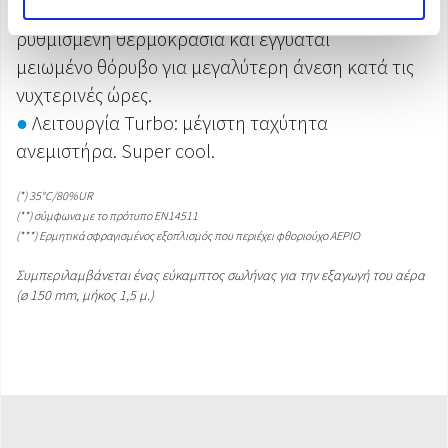
●
Λειτουργία Sleep: αυξάνει σταδιακά τη
ρυθμισμένη θερμοκρασία και εγγυάται
μειωμένο θόρυβο για μεγαλύτερη άνεση κατά τις
νυχτερινές ώρες.
●
Λειτουργία Turbo: μέγιστη ταχύτητα
ανεμιστήρα. Super cool.
(*) 35°C/80%UR
(**) σύμφωνα με το πρότυπο EN14511
(***) Ερμητικά σφραγισμένος εξοπλισμός που περιέχει φθοριούχο ΑΕΡΙΟ
Συμπεριλαμβάνεται ένας εύκαμπτος σωλήνας για την εξαγωγή του αέρα
(ø 150 mm, μήκος 1,5 μ.)