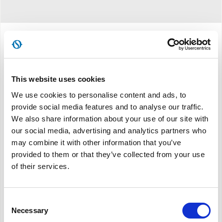
Προδιαγραφές
This website uses cookies
Ικανότητα ψύξης:
9.000 BTU/h*
We use cookies to personalise content and ads, to
provide social media features and to analyse our traffic.
Ονομαστική ικανότητα ψύξης:
2,3 kW**
We also share information about your use of our site with
Ενεργειακή κλάση:
A
our social media, advertising and analytics partners who
Ηχητική ισχύς:
dB (A)63
may combine it with other information that you’ve
Δείκτης ονομαστικής ενεργειακής απόδοσης:
EER
provided to them or that they’ve collected from your use
2,65**
of their services.
Ψυκτικό αέριο:
R410A***
Χωρίς δοχείο:
αυτόματη εκκένωση του
Consent
συμπυκνώματος
Necessary
Selection
Πολυλειτουργικό τηλεχειριστήριο