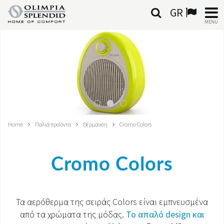
GR
MENU
ΕΛΛΗΝΙΚΆ
HOME
ΚΛΙΜΑΤΙΣΜΌΣ
ΘΈΡΜΑΝΣΗ
Home
Παλιά προϊόντα
Θέρμανση
Cromo Colors
ΕΠΕΞΕΡΓΑΣΊΑ ΑΈΡΑ
Cromo Colors
ΟΛΟΚΛΗΡΩΜΈΝΑ ΣΥΣΤΉΜΑΤΑ
ΕΠΙΚΟΙΝΩΝΊΑ
Τα αερόθερμα της σειράς Colors είναι εμπνευσμένα
από τα χρώματα της μόδας.
Το απαλό design και
ΚΌΣΜΟΣ OS