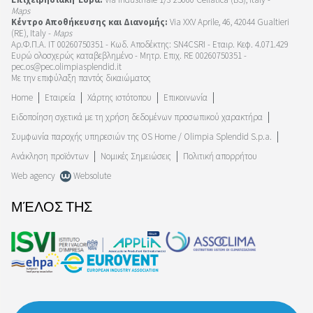
Maps
Κέντρο Αποθήκευσης και Διανομής:
Via XXV Aprile, 46, 42044 Gualtieri
(RE), Italy -
Maps
Αρ.Φ.Π.Α. IT 00260750351 - Κωδ. Αποδέκτης: SN4CSRI - Εταιρ. Κεφ. 4.071.429
Ευρώ ολοσχερώς καταβεβλημένο - Μητρ. Επιχ. RE 00260750351 -
pec.os@pec.olimpiasplendid.it
Με την επιφύλαξη παντός δικαιώματος
Home
Εταιρεία
Χάρτης ιστότοπου
Επικοινωνία
Ειδοποίηση σχετικά με τη χρήση δεδομένων προσωπικού χαρακτήρα
Συμφωνία παροχής υπηρεσιών της OS Home / Olimpia Splendid S.p.a.
Ανάκληση προϊόντων
Νομικές Σημειώσεις
Πολιτική απορρήτου
Web agency
Websolute
ΜΈΛΟΣ ΤΗΣ