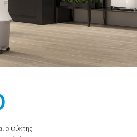
0
αι ο ψύκτης