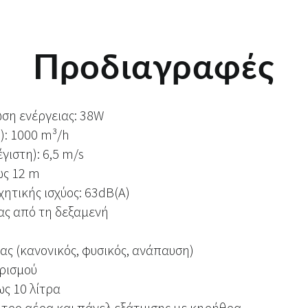
Προδιαγραφές
ση ενέργειας: 38W
): 1000 m³/h
γιστη): 6,5 m/s
ως 12 m
ητικής ισχύος: 63dB(A)
ς από τη δεξαμενή
ίας (κανονικός, φυσικός, ανάπαυση)
ερισμού
ς 10 λίτρα
λτρο αέρα και πάνελ εξάτμισης με κηρήθρα