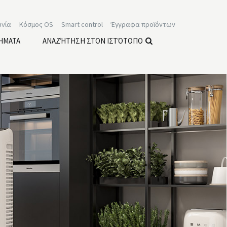
ωνία
Κόσμος OS
Smart control
Έγγραφα προϊόντων
ΉΜΑΤΑ
ΑΝΑΖΉΤΗΣΗ ΣΤΟΝ ΙΣΤΌΤΟΠΟ