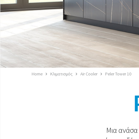
Home
Κλιματισμός
Air Cooler
Peler Tower 10
Μια ανάσα 