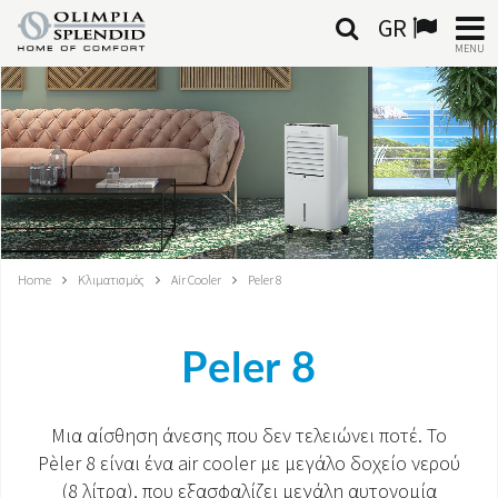
GR
MENU
ΕΛΛΗΝΙΚΆ
HOME
ΚΛΙΜΑΤΙΣΜΌΣ
ΘΈΡΜΑΝΣΗ
Home
Κλιματισμός
Air Cooler
Peler 8
ΕΠΕΞΕΡΓΑΣΊΑ ΑΈΡΑ
Peler 8
ΟΛΟΚΛΗΡΩΜΈΝΑ ΣΥΣΤΉΜΑΤΑ
ΕΠΙΚΟΙΝΩΝΊΑ
Μια αίσθηση άνεσης που δεν τελειώνει ποτέ. Το
Pèler 8 είναι ένα air cooler με μεγάλο δοχείο νερού
ΚΌΣΜΟΣ OS
(8 λίτρα), που εξασφαλίζει μεγάλη αυτονομία