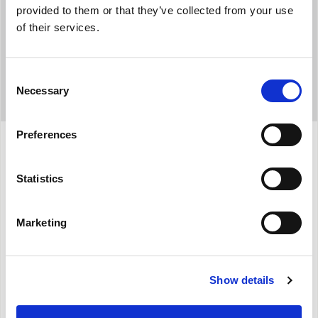
provided to them or that they’ve collected from your use
of their services.
Consent
Necessary
Selection
Preferences
Προδιαγραφές
Statistics
Μέγιστη απορροφούμενη ισχύς:
75
W
Marketing
Παροχή αέρα (μέγιστη):
400 m3/h
Ταχύτητα του αέρα (μέγιστη)
7 m/s
Show details
Επίπεδο μέγιστης ηχητικής ισχύος
dB (A): 57
Μεγάλη χωρητικότητα δοχείου:
8 lt