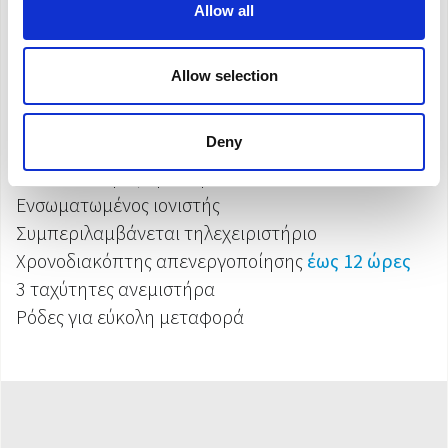
Ψηφιακός πίνακας ελέγχου με οθόνη LED και
Allow all
πλήκτρα αφής
Μηχανοκίνητα πτερύγια
για κατεύθυνση της
Allow selection
κάθετης ροής του αέρα
Λειτουργία οριζόντιας ταλάντωσης
: αυτόματος
Deny
και συνεχής προσανατολισμός της ροής του αέρα
από δεξιά προς αριστερά
Ενσωματωμένος ιονιστής
Συμπεριλαμβάνεται τηλεχειριστήριο
Χρονοδιακόπτης απενεργοποίησης
έως 12 ώρες
3 ταχύτητες ανεμιστήρα
Ρόδες για εύκολη μεταφορά