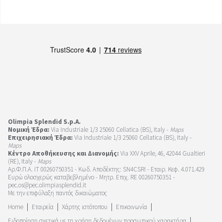
Olimpia Splendid S.p.A.
Νομική Έδρα:
Via Industriale 1/3 25060 Cellatica (BS), Italy -
Maps
Επιχειρησιακή Έδρα:
Via Industriale 1/3 25060 Cellatica (BS), Italy -
Maps
Κέντρο Αποθήκευσης και Διανομής:
Via XXV Aprile, 46, 42044 Gualtieri
(RE), Italy -
Maps
Αρ.Φ.Π.Α. IT 00260750351 - Κωδ. Αποδέκτης: SN4CSRI - Εταιρ. Κεφ. 4.071.429
Ευρώ ολοσχερώς καταβεβλημένο - Μητρ. Επιχ. RE 00260750351 -
pec.os@pec.olimpiasplendid.it
Με την επιφύλαξη παντός δικαιώματος
Home
Εταιρεία
Χάρτης ιστότοπου
Επικοινωνία
Ειδοποίηση σχετικά με τη χρήση δεδομένων προσωπικού χαρακτήρα