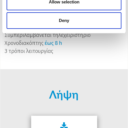
Οθόνη χειρισμού αφής
Allow selection
Πρακτικές ρόδες για μεταφορά
Λειτουργία οριζόντιας ταλάντωσης της ροής του
Deny
αέρα
Συμπεριλαμβάνεται τηλεχειριστήριο
Χρονοδιακόπτης
έως 8 h
3 τρόποι λειτουργίας
Λήψη