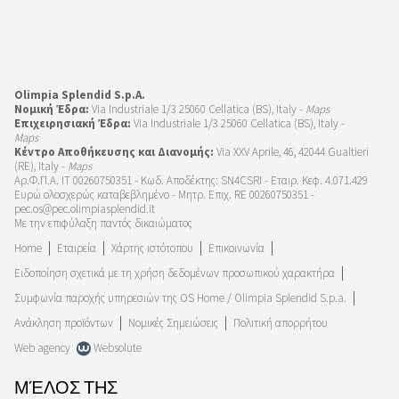
Olimpia Splendid S.p.A.
Νομική Έδρα:
Via Industriale 1/3 25060 Cellatica (BS), Italy -
Maps
Επιχειρησιακή Έδρα:
Via Industriale 1/3 25060 Cellatica (BS), Italy -
Maps
Κέντρο Αποθήκευσης και Διανομής:
Via XXV Aprile, 46, 42044 Gualtieri
(RE), Italy -
Maps
Αρ.Φ.Π.Α. IT 00260750351 - Κωδ. Αποδέκτης: SN4CSRI - Εταιρ. Κεφ. 4.071.429
Ευρώ ολοσχερώς καταβεβλημένο - Μητρ. Επιχ. RE 00260750351 -
pec.os@pec.olimpiasplendid.it
Με την επιφύλαξη παντός δικαιώματος
Home
Εταιρεία
Χάρτης ιστότοπου
Επικοινωνία
Ειδοποίηση σχετικά με τη χρήση δεδομένων προσωπικού χαρακτήρα
Συμφωνία παροχής υπηρεσιών της OS Home / Olimpia Splendid S.p.a.
Ανάκληση προϊόντων
Νομικές Σημειώσεις
Πολιτική απορρήτου
Web agency
Websolute
ΜΈΛΟΣ ΤΗΣ