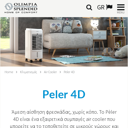
GR
MENU
ΕΛΛΗΝΙΚΆ
HOME
ΚΛΙΜΑΤΙΣΜΌΣ
ΘΈΡΜΑΝΣΗ
Home
Κλιματισμός
Air Cooler
Peler 4D
ΕΠΕΞΕΡΓΑΣΊΑ ΑΈΡΑ
Peler 4D
ΟΛΟΚΛΗΡΩΜΈΝΑ ΣΥΣΤΉΜΑΤΑ
ΕΠΙΚΟΙΝΩΝΊΑ
Άμεση αίσθηση φρεσκάδας, χωρίς κόπο. Το Pèler
4D είναι ένα εξαιρετικά συμπαγές air cooler που
ΚΌΣΜΟΣ OS
μπορείτε να το τοποθετείτε σε μικρούς χώρους και