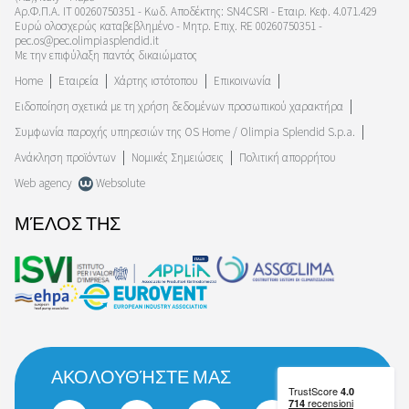
Αρ.Φ.Π.Α. IT 00260750351 - Κωδ. Αποδέκτης: SN4CSRI - Εταιρ. Κεφ. 4.071.429
Ευρώ ολοσχερώς καταβεβλημένο - Μητρ. Επιχ. RE 00260750351 -
pec.os@pec.olimpiasplendid.it
Με την επιφύλαξη παντός δικαιώματος
Home
Εταιρεία
Χάρτης ιστότοπου
Επικοινωνία
Ειδοποίηση σχετικά με τη χρήση δεδομένων προσωπικού χαρακτήρα
Συμφωνία παροχής υπηρεσιών της OS Home / Olimpia Splendid S.p.a.
Ανάκληση προϊόντων
Νομικές Σημειώσεις
Πολιτική απορρήτου
Web agency
Websolute
ΜΈΛΟΣ ΤΗΣ
ΑΚΟΛΟΥΘΉΣΤΕ ΜΑΣ