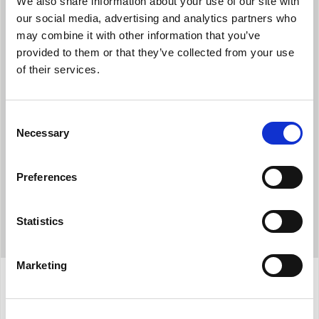
We also share information about your use of our site with
our social media, advertising and analytics partners who
may combine it with other information that you’ve
provided to them or that they’ve collected from your use
REFRIGERANTE NATURALE
of their services.
Utilizza il refrigerante naturale R290, con un potenziale effetto
serra quasi nullo.
Consent
Necessary
Selection
Preferences
Statistics
Marketing
Προδιαγραφές