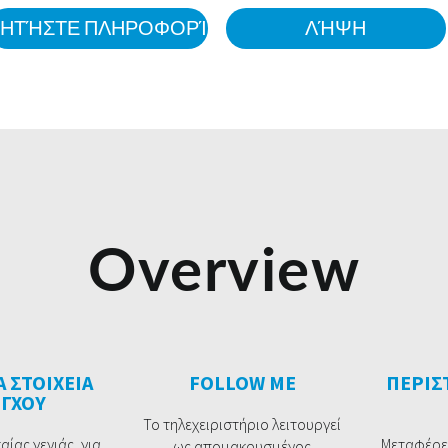
ΖΗΤΉΣΤΕ ΠΛΗΡΟΦΟΡΊΕΣ
ΛΉΨΗ
Overview
 ΣΤΟΙΧΕΙΑ
FOLLOW ME
ΠΕΡΙΣ
ΕΓΧΟΥ
Το τηλεχειριστήριο λειτουργεί
αίας γενιάς, για
Μεταφέρετ
ως απομακρυσμένος