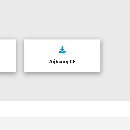
α
Δήλωση CE