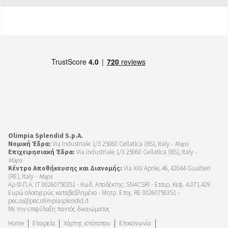
Olimpia Splendid S.p.A.
Νομική Έδρα:
Via Industriale 1/3 25060 Cellatica (BS), Italy -
Maps
Επιχειρησιακή Έδρα:
Via Industriale 1/3 25060 Cellatica (BS), Italy -
Maps
Κέντρο Αποθήκευσης και Διανομής:
Via XXV Aprile, 46, 42044 Gualtieri
(RE), Italy -
Maps
Αρ.Φ.Π.Α. IT 00260750351 - Κωδ. Αποδέκτης: SN4CSRI - Εταιρ. Κεφ. 4.071.429
Ευρώ ολοσχερώς καταβεβλημένο - Μητρ. Επιχ. RE 00260750351 -
pec.os@pec.olimpiasplendid.it
Με την επιφύλαξη παντός δικαιώματος
Home
Εταιρεία
Χάρτης ιστότοπου
Επικοινωνία