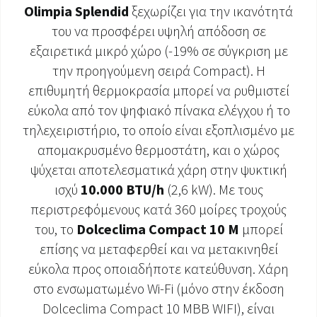
Olimpia Splendid
ξεχωρίζει για την ικανότητά
ΈΓΓΡΑΦΑ ΠΡΟΪΌΝΤΩΝ
του να προσφέρει υψηλή απόδοση σε
εξαιρετικά μικρό χώρο (-19% σε σύγκριση με
την προηγούμενη σειρά Compact). Η
επιθυμητή θερμοκρασία μπορεί να ρυθμιστεί
εύκολα από τον ψηφιακό πίνακα ελέγχου ή το
τηλεχειριστήριο, το οποίο είναι εξοπλισμένο με
απομακρυσμένο θερμοστάτη, και ο χώρος
ψύχεται αποτελεσματικά χάρη στην ψυκτική
ισχύ
10.000 BTU/h
(2,6 kW). Με τους
περιστρεφόμενους κατά 360 μοίρες τροχούς
του, το
Dolceclima Compact 10 M
μπορεί
επίσης να μεταφερθεί και να μετακινηθεί
εύκολα προς οποιαδήποτε κατεύθυνση. Χάρη
στο ενσωματωμένο Wi-Fi (μόνο στην έκδοση
Dolceclima Compact 10 MBB WIFI), είναι