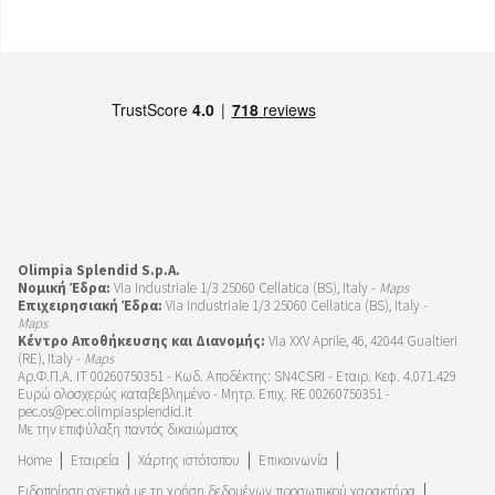
Olimpia Splendid S.p.A.
Νομική Έδρα:
Via Industriale 1/3 25060 Cellatica (BS), Italy -
Maps
Επιχειρησιακή Έδρα:
Via Industriale 1/3 25060 Cellatica (BS), Italy -
Maps
Κέντρο Αποθήκευσης και Διανομής:
Via XXV Aprile, 46, 42044 Gualtieri
(RE), Italy -
Maps
Αρ.Φ.Π.Α. IT 00260750351 - Κωδ. Αποδέκτης: SN4CSRI - Εταιρ. Κεφ. 4.071.429
Ευρώ ολοσχερώς καταβεβλημένο - Μητρ. Επιχ. RE 00260750351 -
pec.os@pec.olimpiasplendid.it
Με την επιφύλαξη παντός δικαιώματος
Home
Εταιρεία
Χάρτης ιστότοπου
Επικοινωνία
Ειδοποίηση σχετικά με τη χρήση δεδομένων προσωπικού χαρακτήρα