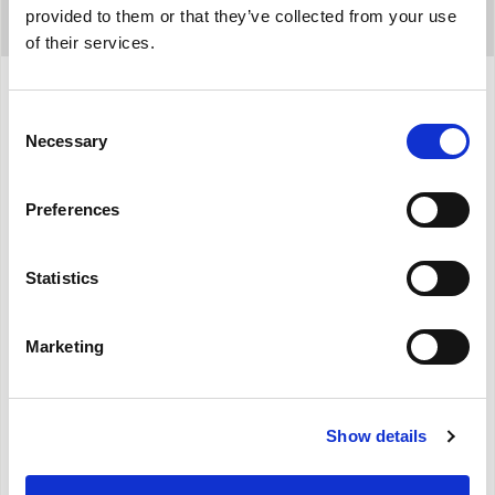
provided to them or that they’ve collected from your use
of their services.
Consent
Προδιαγραφές
Necessary
Selection
Preferences
Ψύξη, θέρμανση, αφύγρανση και
ανεμιστήρας
Συνδυαστικό σύστημα: η εγκατάσταση μπορεί
Statistics
να σχεδιαστεί επιλέγοντας το σωστό μέγεθος με
βάση το θερμικό φορτίο της εγκατάστασης.
Marketing
Τεχνολογία inverter υψηλών επιδόσεων
Ψυκτικό αέριο R32
Κλάση απόδοσης έως A+++ για την ψύξη
Show details