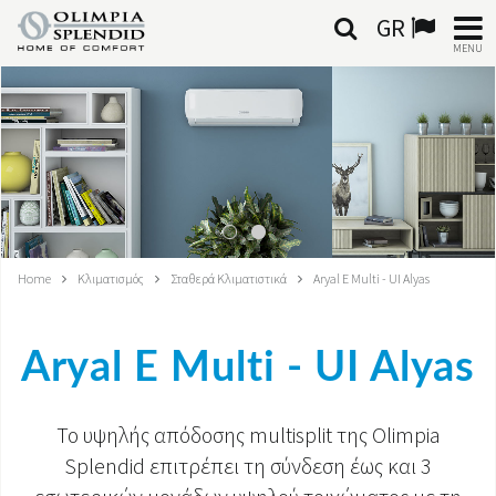
GR
MENU
ΕΛΛΗΝΙΚΆ
HOME
ΚΛΙΜΑΤΙΣΜΌΣ
ΘΈΡΜΑΝΣΗ
Home
Κλιματισμός
Σταθερά Κλιματιστικά
Aryal E Multi - UI Alyas
ΕΠΕΞΕΡΓΑΣΊΑ ΑΈΡΑ
Aryal E Multi - UI Alyas
ΟΛΟΚΛΗΡΩΜΈΝΑ ΣΥΣΤΉΜΑΤΑ
ΕΠΙΚΟΙΝΩΝΊΑ
Το υψηλής απόδοσης multisplit της Olimpia
Splendid επιτρέπει τη σύνδεση έως και 3
ΚΌΣΜΟΣ OS