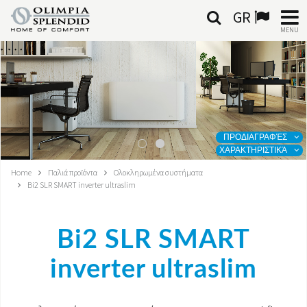
GR
MENU
ΕΛΛΗΝΙΚΆ
HOME
ΚΛΙΜΑΤΙΣΜΌΣ
ΠΡΟΔΙΑΓΡΑΦΈΣ
ΧΑΡΑΚΤΗΡΙΣΤΙΚΆ
ΘΈΡΜΑΝΣΗ
Home
Παλιά προϊόντα
Ολοκληρωμένα συστήματα
Bi2 SLR SMART inverter ultraslim
ΕΠΕΞΕΡΓΑΣΊΑ ΑΈΡΑ
ΟΛΟΚΛΗΡΩΜΈΝΑ ΣΥΣΤΉΜΑΤΑ
Bi2 SLR SMART
ΕΠΙΚΟΙΝΩΝΊΑ
inverter ultraslim
ΚΌΣΜΟΣ OS