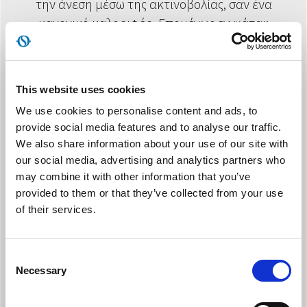
την άνεση μέσω της ακτινοβολίας, σαν ένα
κανονικό καλοριφέρ. Επομένως εγγυάται:
>> απόλυτη απουσία θορύβου
>> εξοικονόμηση ενέργειας
This website uses cookies
We use cookies to personalise content and ads, to
Σε σχέση με άλλα μη υδρονικά συστήματα
provide social media features and to analyse our traffic.
ακτινοβολίας η τεχνολογία RADIANT+ έχει
We also share information about your use of our site with
υψηλότερη απόδοση χάρη στα εξής :
our social media, advertising and analytics partners who
>> υψηλότερη μέση επιφανειακή θερμοκρασία,
may combine it with other information that you’ve
provided to them or that they’ve collected from your use
και επομένως μεγαλύτερη ακτινοβολούμενη
of their services.
ισχύ
>> μεγαλύτερη ομοιομορφία στην επιφανειακή
θέρμανση
Consent
>> ενίσχυση του φυσικού φαινομένου
Necessary
Selection
συναγωγής