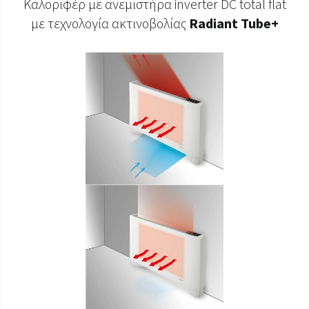
Καλοριφέρ με ανεμιστήρα inverter DC total flat
με τεχνολογία ακτινοβολίας
Radiant Tube+
ΈΓΓΡΑΦΑ ΠΡΟΪΌΝΤΩΝ