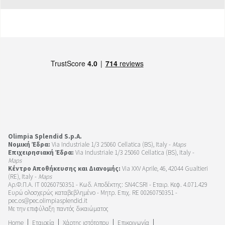
Olimpia Splendid S.p.A.
Νομική Έδρα:
Via Industriale 1/3 25060 Cellatica (BS), Italy -
Maps
Επιχειρησιακή Έδρα:
Via Industriale 1/3 25060 Cellatica (BS), Italy -
Maps
Κέντρο Αποθήκευσης και Διανομής:
Via XXV Aprile, 46, 42044 Gualtieri
(RE), Italy -
Maps
Αρ.Φ.Π.Α. IT 00260750351 - Κωδ. Αποδέκτης: SN4CSRI - Εταιρ. Κεφ. 4.071.429
Ευρώ ολοσχερώς καταβεβλημένο - Μητρ. Επιχ. RE 00260750351 -
pec.os@pec.olimpiasplendid.it
Με την επιφύλαξη παντός δικαιώματος
Home
Εταιρεία
Χάρτης ιστότοπου
Επικοινωνία