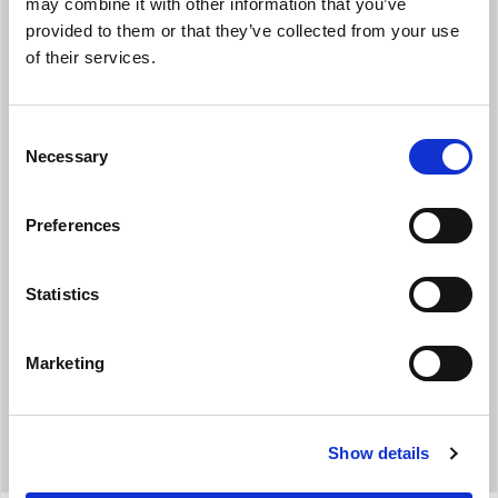
may combine it with other information that you’ve
>> ενίσχυση του φυσικού φαινομένου
provided to them or that they’ve collected from your use
συναγωγής
of their services.
>> μείωση του περιεχομένου σε νερό και
συνεπώς μεγαλύτερη ταχύτητα λειτουργίας της
Consent
εγκατάστασης
Necessary
Selection
Preferences
Statistics
ΣΤΟΙΧΕΙΑ EUROVENT
Marketing
Show details