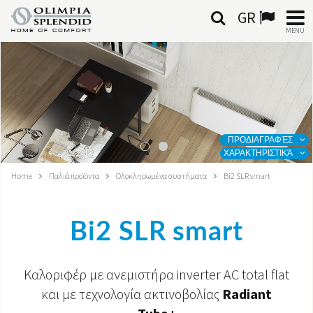
GR
MENU
ΕΛΛΗΝΙΚΆ
HOME
ΚΛΙΜΑΤΙΣΜΌΣ
ΠΡΟΔΙΑΓΡΑΦΈΣ
ΧΑΡΑΚΤΗΡΙΣΤΙΚΆ
ΘΈΡΜΑΝΣΗ
Home
Παλιά προϊόντα
Ολοκληρωμένα συστήματα
Bi2 SLR smart
ΕΠΕΞΕΡΓΑΣΊΑ ΑΈΡΑ
Bi2 SLR smart
ΟΛΟΚΛΗΡΩΜΈΝΑ ΣΥΣΤΉΜΑΤΑ
ΕΠΙΚΟΙΝΩΝΊΑ
Καλοριφέρ με ανεμιστήρα inverter AC total flat
και με τεχνολογία ακτινοβολίας
Radiant
ΚΌΣΜΟΣ OS