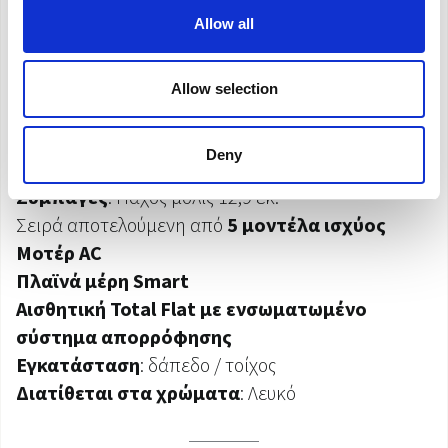
Allow all
Προδιαγραφές
Allow selection
Τερματικό με
ενσωματωμένο πάνελ
Deny
ακτινοβολίας
Συμπαγές
: Πάχος μόλις 12,9 εκ.
Σειρά αποτελούμενη από
5 μοντέλα ισχύος
Μοτέρ AC
Πλαϊνά μέρη Smart
Αισθητική Total Flat με ενσωματωμένο
σύστημα απορρόφησης
Εγκατάσταση
: δάπεδο / τοίχος
Διατίθεται στα χρώματα
: Λευκό