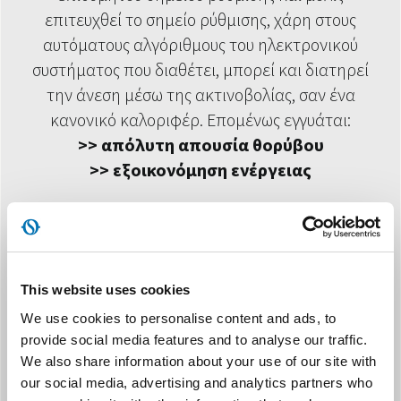
επιτευχθεί το σημείο ρύθμισης, χάρη στους
αυτόματους αλγόριθμους του ηλεκτρονικού
συστήματος που διαθέτει, μπορεί και διατηρεί
την άνεση μέσω της ακτινοβολίας, σαν ένα
κανονικό καλοριφέρ. Επομένως εγγυάται:
>> απόλυτη απουσία θορύβου
>> εξοικονόμηση ενέργειας
Σε σχέση με άλλα μη υδρονικά συστήματα
ακτινοβολίας η τεχνολογία RADIANT+ έχει
υψηλότερη απόδοση χάρη στα εξής :
This website uses cookies
>> υψηλότερη μέση επιφανειακή θερμοκρασία,
και επομένως μεγαλύτερη ακτινοβολούμενη
We use cookies to personalise content and ads, to
provide social media features and to analyse our traffic.
ισχύ
We also share information about your use of our site with
>> μεγαλύτερη ομοιομορφία στην επιφανειακή
our social media, advertising and analytics partners who
θέρμανση