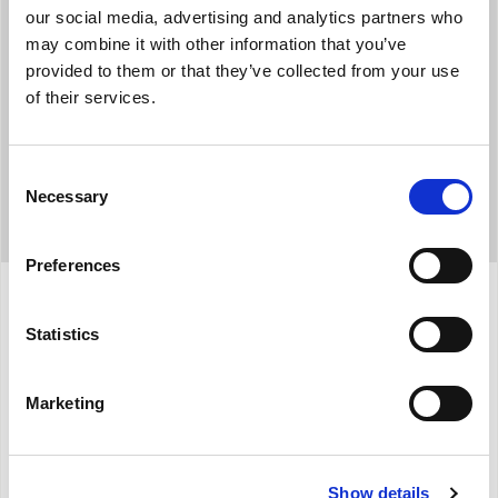
χάρη στον αφυγραντήρα που λειτουργεί συνεχώς στη μέγιστη
our social media, advertising and analytics partners who
ισχύ
may combine it with other information that you’ve
provided to them or that they’ve collected from your use
of their services.
Consent
Necessary
Selection
Preferences
Προδιαγραφές
Statistics
Marketing
Ικανότητα αφύγρανσης:
16L/24h*
Χωρητικότητα δοχείου:
2 l
Ηχητική στάθμη:
μόνο 40 db (A)
Show details