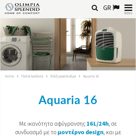
GR
MENU
ΕΛΛΗΝΙΚΆ
HOME
ΚΛΙΜΑΤΙΣΜΌΣ
ΘΈΡΜΑΝΣΗ
Home
Παλιά προϊόντα
Επεξεργασία αέρα
Aquaria 16
ΕΠΕΞΕΡΓΑΣΊΑ ΑΈΡΑ
Aquaria 16
ΟΛΟΚΛΗΡΩΜΈΝΑ ΣΥΣΤΉΜΑΤΑ
ΕΠΙΚΟΙΝΩΝΊΑ
Με ικανότητα αφύγρανσης
16L/24h
, σε
συνδυασμό με το
μοντέρνο design
, και με
ΚΌΣΜΟΣ OS