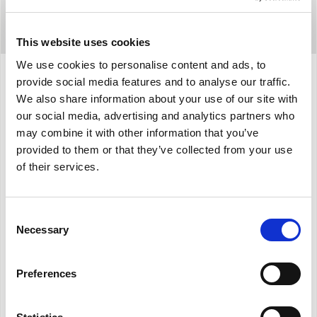
This website uses cookies
We use cookies to personalise content and ads, to
provide social media features and to analyse our traffic.
Προδιαγραφές
We also share information about your use of our site with
our social media, advertising and analytics partners who
may combine it with other information that you’ve
provided to them or that they’ve collected from your use
Διατίθεται σε
δύο μοντέλα:
of their services.
1)
ΧΕΙΡΙΣΤΗΡΙΟ TR (Touch Remote)
:
Χειριστήριο αφής επί της συσκευής και
Consent
Necessary
Selection
τηλεχειριστήριο που περιλαμβάνεται στον
εξοπλισμό.
Μέσω της επιλογής ορισμένων πλήκτρων που
Preferences
υπάρχουν στη συσκευή, έχετε τη δυνατότητα να
εκτελέσετε απομακρυσμένο έλεγχο*