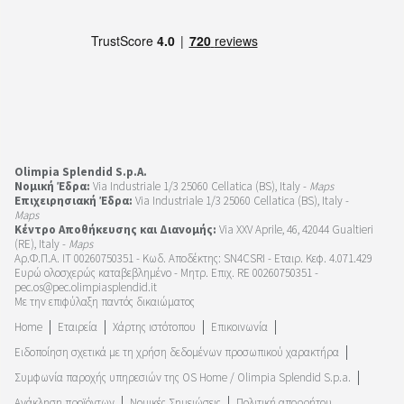
Olimpia Splendid S.p.A.
Νομική Έδρα:
Via Industriale 1/3 25060 Cellatica (BS), Italy -
Maps
Επιχειρησιακή Έδρα:
Via Industriale 1/3 25060 Cellatica (BS), Italy -
Maps
Κέντρο Αποθήκευσης και Διανομής:
Via XXV Aprile, 46, 42044 Gualtieri
(RE), Italy -
Maps
Αρ.Φ.Π.Α. IT 00260750351 - Κωδ. Αποδέκτης: SN4CSRI - Εταιρ. Κεφ. 4.071.429
Ευρώ ολοσχερώς καταβεβλημένο - Μητρ. Επιχ. RE 00260750351 -
pec.os@pec.olimpiasplendid.it
Με την επιφύλαξη παντός δικαιώματος
Home
Εταιρεία
Χάρτης ιστότοπου
Επικοινωνία
Ειδοποίηση σχετικά με τη χρήση δεδομένων προσωπικού χαρακτήρα
Συμφωνία παροχής υπηρεσιών της OS Home / Olimpia Splendid S.p.a.
Ανάκληση προϊόντων
Νομικές Σημειώσεις
Πολιτική απορρήτου