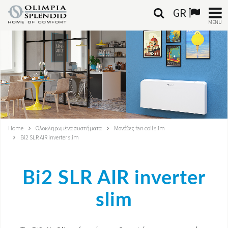
GR
MENU
ΕΛΛΗΝΙΚΆ
HOME
ΚΛΙΜΑΤΙΣΜΌΣ
ΘΈΡΜΑΝΣΗ
Home
Ολοκληρωμένα συστήματα
Μονάδες fan coil slim
Bi2 SLR AIR inverter slim
ΕΠΕΞΕΡΓΑΣΊΑ ΑΈΡΑ
ΟΛΟΚΛΗΡΩΜΈΝΑ ΣΥΣΤΉΜΑΤΑ
Bi2 SLR AIR inverter
ΕΠΙΚΟΙΝΩΝΊΑ
slim
ΚΌΣΜΟΣ OS