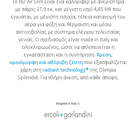
Το Bi2 Air Slim είναι ένα καλοριφέρ με ανεμιστήρα
με πάχος 17,9 εκ. και μέγιστη ισχύ 4,85 kW που
ΈΓΓΡΑΦΑ ΠΡΟΪΌΝΤΩΝ
εγγυάται, με μέγιστη ησυχία, τέλεια κατανομή του
αέρα για ψύξη και θέρμανση και μέσω
ακτινοβολίας με σύστημα ελέγχου τελευταίας
γενιάς. Ο σχεδιασμός είναι made in Italy και
ολοκληρωμένος, ώστε να απλοποιείται η
εγκατάσταση και η συντήρηση.
Άμεση,
ομοιόμορφη και αθόρυβη ζέστη
που εξασφαλίζεται
χάρη στη
radiant technology®
της Olimpia
Splendid. Για πλήρη άνεση, από κάθε άποψη.