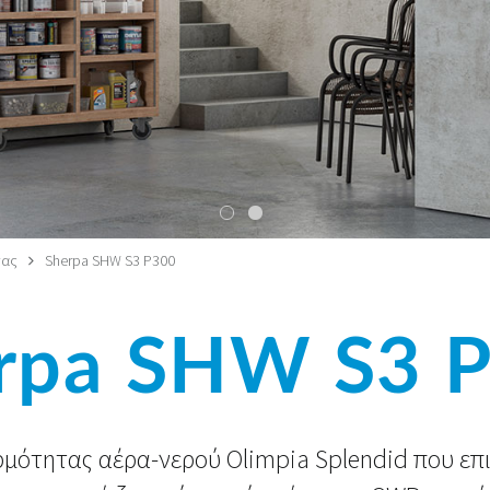
τας
Sherpa SHW S3 P300
rpa SHW S3 
ρμότητας αέρα-νερού Olimpia Splendid που επι