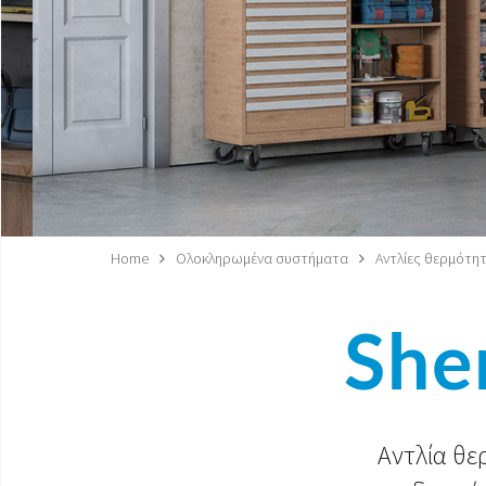
Home
Ολοκληρωμένα συστήματα
Αντλίες θερμότη
She
Αντλία θε