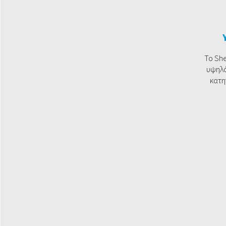
Το She
υψηλό
κατη