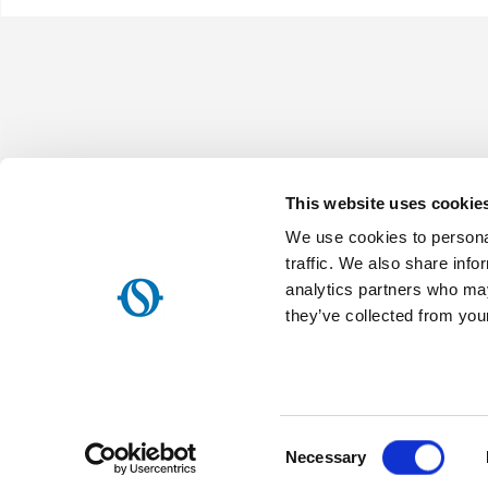
This website uses cookie
Olimpia Splendid S.p.A.
We use cookies to personal
Νομική Έδρα:
Via Industriale 1/3 25060 Cellatica (BS), Italy -
Ma
Επιχειρησιακή Έδρα:
Via Industriale 1/3 25060 Cellatica (BS), I
traffic. We also share info
Κέντρο Αποθήκευσης και Διανομής:
Via XXV Aprile, 46, 42044
analytics partners who may
Αρ.Φ.Π.Α. IT 00260750351 - Κωδ. Αποδέκτης: SN4CSRI - Εταιρ. Κε
καταβεβλημένο - Μητρ. Επιχ. RE 00260750351 - pec.os@pec.olimpia
they’ve collected from your
Με την επιφύλαξη παντός δικαιώματος
Home
Εταιρεία
Χάρτης ιστότοπου
Επικοινωνία
Ειδοποίηση σχετικά με τη χρήση δεδομένων προσωπικού χαρακτ
Συμφωνία παροχής υπηρεσιών της OS Home / Olimpia Splendid S
Consent
Νομικές Σημειώσεις
Πολιτική απορρήτου
Necessary
Selection
Web agency
Websolute