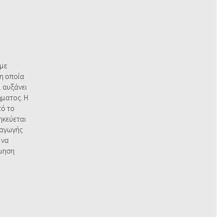
Ή
με
η οποία
ι αυξάνει
ήματος. Η
πό το
κεύεται
ραγωγής
 να
όμηση