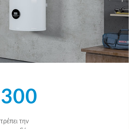
P300
τρέπει την