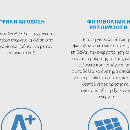
ΥΨΗΛΉ ΑΠΌΔΟΣΗ
ΦΩΤΟΒΟΛΤΑΪΚ
ΕΝΣΩΜΆΤΩΣΗ
rpa SHW S3P επιτυγχάνει την
Επαφή για ενσωμάτωση 
τερη ενεργειακή κλάση στην
φωτοβολταϊκή εγκατάσταση, 
γορία του (σύμφωνα με τον
επιβάλλει την ενεργοποίηση κα
κανονισμό ErP).
το σημείο ρύθμισης του μηχαν
ενέργεια που παράγεται α
φωτοβολταϊκό σύστημα αποθη
για να μειωθεί το κόστος πα
ζεστού νερού χρήσης και
μεγιστοποιηθεί η εξοικον
ενέργειας.