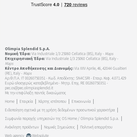
Olimpia Splendid S.p.A.
Νομική Έδρα:
Via Industriale 1/3 25060 Cellatica (BS), Italy -
Maps
Επιχειρησιακή Έδρα:
Via Industriale 1/3 25060 Cellatica (BS), Italy -
Maps
Κέντρο Αποθήκευσης και Διανομής:
Via XXV Aprile, 46, 42044 Gualtieri
(RE), Italy -
Maps
Αρ.Φ.Π.Α. IT 00260750351 - Κωδ. Αποδέκτης: SN4CSRI - Εταιρ. Κεφ. 4.071.429
Ευρώ ολοσχερώς καταβεβλημένο - Μητρ. Επιχ. RE 00260750351 -
pec.os@pec.olimpiasplendid.it
Με την επιφύλαξη παντός δικαιώματος
Home
Εταιρεία
Χάρτης ιστότοπου
Επικοινωνία
Ειδοποίηση σχετικά με τη χρήση δεδομένων προσωπικού χαρακτήρα
Συμφωνία παροχής υπηρεσιών της OS Home / Olimpia Splendid S.p.a.
Ανάκληση προϊόντων
Νομικές Σημειώσεις
Πολιτική απορρήτου
Web agency
Websolute