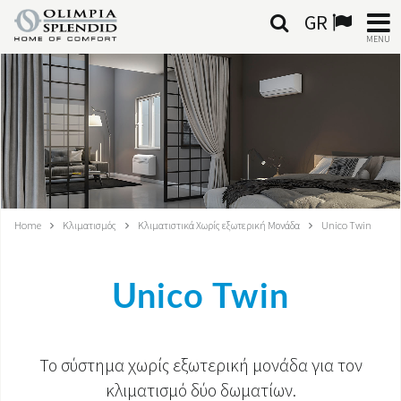
GR
MENU
ΕΛΛΗΝΙΚΆ
HOME
ΚΛΙΜΑΤΙΣΜΌΣ
ΘΈΡΜΑΝΣΗ
Home
Κλιματισμός
Κλιματιστικά Χωρίς εξωτερική Μονάδα
Unico Twin
ΕΠΕΞΕΡΓΑΣΊΑ ΑΈΡΑ
Unico Twin
ΟΛΟΚΛΗΡΩΜΈΝΑ ΣΥΣΤΉΜΑΤΑ
ΕΠΙΚΟΙΝΩΝΊΑ
Το σύστημα χωρίς εξωτερική μονάδα για τον
ΚΌΣΜΟΣ OS
κλιματισμό δύο δωματίων.