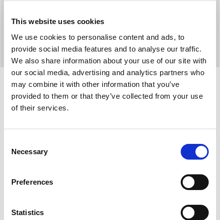
This website uses cookies
We use cookies to personalise content and ads, to
provide social media features and to analyse our traffic.
We also share information about your use of our site with
our social media, advertising and analytics partners who
may combine it with other information that you’ve
provided to them or that they’ve collected from your use
Προδιαγραφές
of their services.
Χαρακτηριστικά του ΣΥΣΤΗΜΑΤΟΣ
Consent
Ανεξάρτητη ή συνδυασμένη λειτουργία: αν
Necessary
Selection
επιλέξετε ταυτόχρονη λειτουργία οι δύο μονάδες
μοιράζονται τη διαθέσιμη ισχύ *
Preferences
Διατίθεται σε εκδόσεις: 1: HP (αντλία θερμότητας)
κλάση Α
Statistics