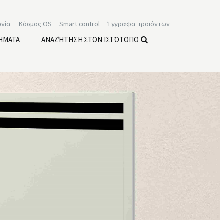
ωνία
Κόσμος OS
Smart control
Έγγραφα προϊόντων
ΉΜΑΤΑ
ΑΝΑΖΉΤΗΣΗ ΣΤΟΝ ΙΣΤΌΤΟΠΟ