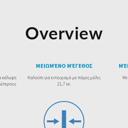
Overview
ΜΕΙΩΜΈΝΟ ΜΈΓΕΘΟΣ
ΜΈ
ια κάλυψη
Καλούπι για εντοιχισμό με πάχος μόλις
Με
λύτερους
21,7 εκ.