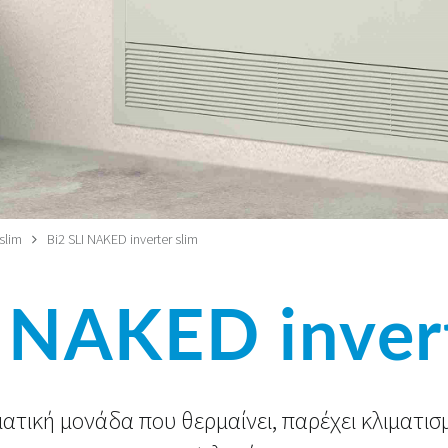
slim
Bi2 SLI NAKED inverter slim
I NAKED invert
ατική μονάδα που θερμαίνει, παρέχει κλιματισ