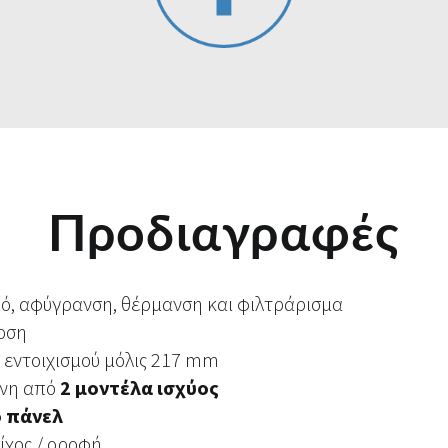
Προδιαγραφές
μό, αφύγρανση, θέρμανση και φιλτράρισμα
δοση
ς εντοιχισμού μόλις 217 mm
ενη από
2 μοντέλα ισχύος
ό πάνελ
οίχος / οροφή