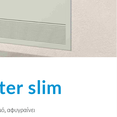
er slim
μό, αφυγραίνει