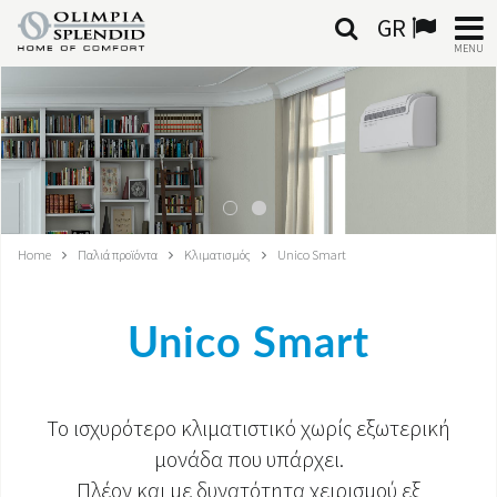
GR
MENU
ΕΛΛΗΝΙΚΆ
HOME
ΚΛΙΜΑΤΙΣΜΌΣ
Home
Παλιά προϊόντα
Κλιματισμός
Unico Smart
ΘΈΡΜΑΝΣΗ
ΕΠΕΞΕΡΓΑΣΊΑ ΑΈΡΑ
Unico Smart
ΟΛΟΚΛΗΡΩΜΈΝΑ ΣΥΣΤΉΜΑΤΑ
ΕΠΙΚΟΙΝΩΝΊΑ
Το ισχυρότερο κλιματιστικό χωρίς εξωτερική
μονάδα που υπάρχει.
ΚΌΣΜΟΣ OS
Πλέον και με δυνατότητα χειρισμού εξ