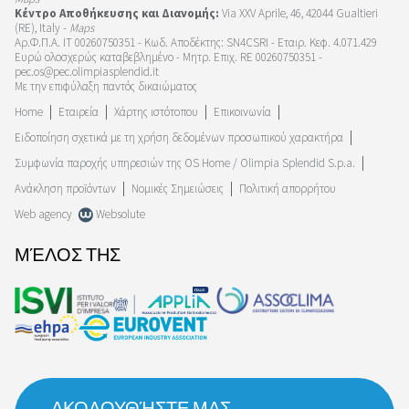
Κέντρο Αποθήκευσης και Διανομής:
Via XXV Aprile, 46, 42044 Gualtieri
(RE), Italy -
Maps
Αρ.Φ.Π.Α. IT 00260750351 - Κωδ. Αποδέκτης: SN4CSRI - Εταιρ. Κεφ. 4.071.429
Ευρώ ολοσχερώς καταβεβλημένο - Μητρ. Επιχ. RE 00260750351 -
pec.os@pec.olimpiasplendid.it
Με την επιφύλαξη παντός δικαιώματος
Home
Εταιρεία
Χάρτης ιστότοπου
Επικοινωνία
Ειδοποίηση σχετικά με τη χρήση δεδομένων προσωπικού χαρακτήρα
Συμφωνία παροχής υπηρεσιών της OS Home / Olimpia Splendid S.p.a.
Ανάκληση προϊόντων
Νομικές Σημειώσεις
Πολιτική απορρήτου
Web agency
Websolute
ΜΈΛΟΣ ΤΗΣ