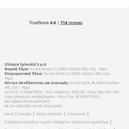
Olimpia Splendid S.p.A.
Νομική Έδρα:
Via Industriale 1/3 25060 Cellatica (BS), Italy -
Maps
Επιχειρησιακή Έδρα:
Via Industriale 1/3 25060 Cellatica (BS), Italy -
Maps
Κέντρο Αποθήκευσης και Διανομής:
Via XXV Aprile, 46, 42044 Gualtieri
(RE), Italy -
Maps
Αρ.Φ.Π.Α. IT 00260750351 - Κωδ. Αποδέκτης: SN4CSRI - Εταιρ. Κεφ. 4.071.429
Ευρώ ολοσχερώς καταβεβλημένο - Μητρ. Επιχ. RE 00260750351 -
pec.os@pec.olimpiasplendid.it
Με την επιφύλαξη παντός δικαιώματος
Home
Εταιρεία
Χάρτης ιστότοπου
Επικοινωνία
Ειδοποίηση σχετικά με τη χρήση δεδομένων προσωπικού χαρακτήρα