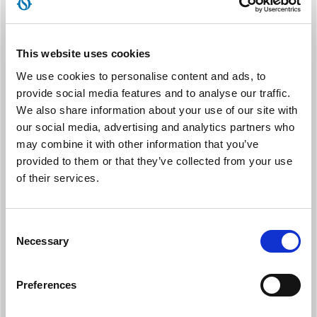
ΔΙΠΛΟ ΣΤΑΔΙΟ ΦΙΛΤΡΑΡΙΣΜΟΥ
Ηλεκτροστατικός φίλτρο (με λειτουργία αντι-σκόνης) και
φίλτρο HEPA με αποτελεσματικότητα 99,9% στα σωματίδια PM
This website uses cookies
2,5 και 99,7% στα σωματίδια PM 0,3.
We use cookies to personalise content and ads, to
provide social media features and to analyse our traffic.
We also share information about your use of our site with
our social media, advertising and analytics partners who
may combine it with other information that you’ve
provided to them or that they’ve collected from your use
of their services.
ΠΕΡΙΣΤΡΕΦΟΜΕΝΕΣ ΡΟΔΕΣ
Μεταφέρεται και μετακινείται εύκολα προς οποιαδήποτε
Consent
κατεύθυνση, χάρη στην περιστροφή 360 μοιρών.
Necessary
Selection
Preferences