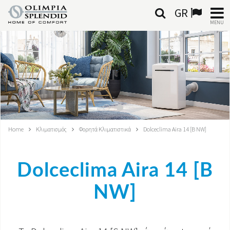
GR
MENU
ΕΛΛΗΝΙΚΆ
HOME
ΚΛΙΜΑΤΙΣΜΌΣ
ΘΈΡΜΑΝΣΗ
Home
Κλιματισμός
Φορητά Κλιματιστικά
Dolceclima Aira 14 [B NW]
ΕΠΕΞΕΡΓΑΣΊΑ ΑΈΡΑ
Dolceclima Aira 14 [B
ΟΛΟΚΛΗΡΩΜΈΝΑ ΣΥΣΤΉΜΑΤΑ
NW]
ΕΠΙΚΟΙΝΩΝΊΑ
ΚΌΣΜΟΣ OS