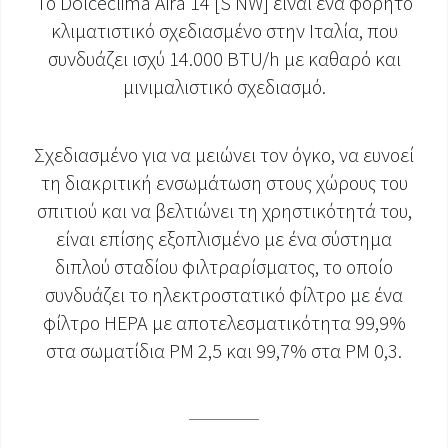
Το Dolceclima Aira 14 [S NW] είναι ένα φορητό
κλιματιστικό σχεδιασμένο στην Ιταλία, που
ΈΓΓΡΑΦΑ ΠΡΟΪΌΝΤΩΝ
συνδυάζει ισχύ 14.000 BTU/h με καθαρό και
μινιμαλιστικό σχεδιασμό.
Σχεδιασμένο για να μειώνει τον όγκο, να ευνοεί
τη διακριτική ενσωμάτωση στους χώρους του
σπιτιού και να βελτιώνει τη χρηστικότητά του,
είναι επίσης εξοπλισμένο με ένα σύστημα
διπλού σταδίου φιλτραρίσματος, το οποίο
συνδυάζει το ηλεκτροστατικό φίλτρο με ένα
φίλτρο HEPA με αποτελεσματικότητα 99,9%
στα σωματίδια PM 2,5 και 99,7% στα PM 0,3.