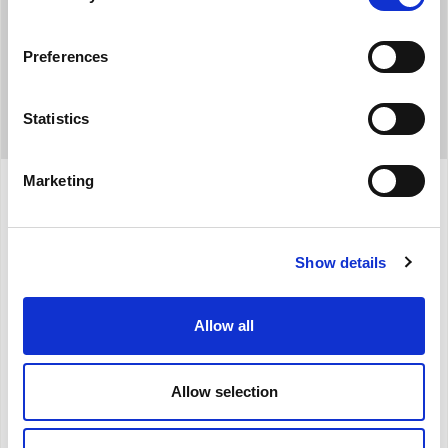
Preferences
Statistics
Marketing
Προδιαγραφές
Show details
Ψύξη, αφύγρανση και ανεμιστήρας (3 ταχύτητες)
Allow all
Ικανότητα ψύξης:
2,4 kW
Ηχητική ισχύς
63
dB(A)
Ψυκτικό αέριο
R290
Allow selection
Κλάση απόδοσης
A++
για την ψύξη
Λειτουργίες Χρονοδιακόπτη 24h, Eco, Sleep και