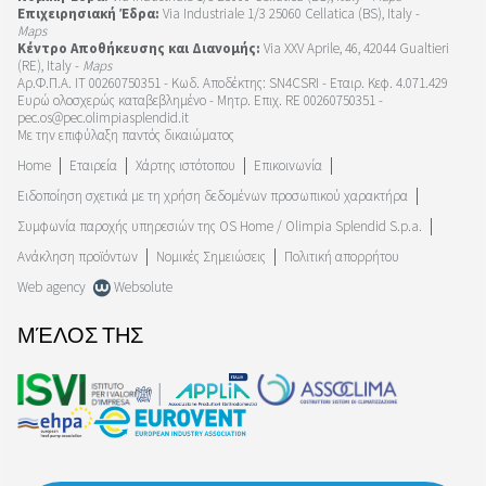
Επιχειρησιακή Έδρα:
Via Industriale 1/3 25060 Cellatica (BS), Italy -
Maps
Κέντρο Αποθήκευσης και Διανομής:
Via XXV Aprile, 46, 42044 Gualtieri
(RE), Italy -
Maps
Αρ.Φ.Π.Α. IT 00260750351 - Κωδ. Αποδέκτης: SN4CSRI - Εταιρ. Κεφ. 4.071.429
Ευρώ ολοσχερώς καταβεβλημένο - Μητρ. Επιχ. RE 00260750351 -
pec.os@pec.olimpiasplendid.it
Με την επιφύλαξη παντός δικαιώματος
Home
Εταιρεία
Χάρτης ιστότοπου
Επικοινωνία
Ειδοποίηση σχετικά με τη χρήση δεδομένων προσωπικού χαρακτήρα
Συμφωνία παροχής υπηρεσιών της OS Home / Olimpia Splendid S.p.a.
Ανάκληση προϊόντων
Νομικές Σημειώσεις
Πολιτική απορρήτου
Web agency
Websolute
ΜΈΛΟΣ ΤΗΣ