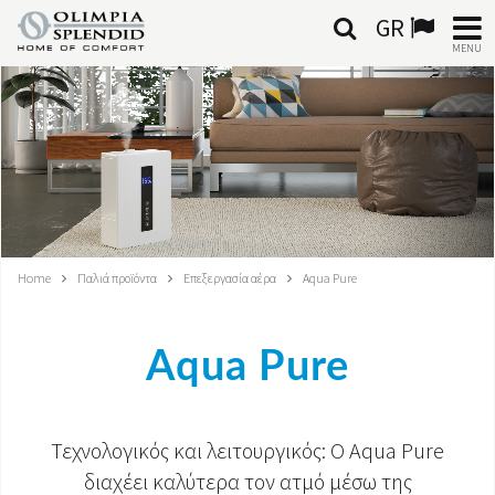
GR
MENU
ΕΛΛΗΝΙΚΆ
HOME
ΚΛΙΜΑΤΙΣΜΌΣ
ΘΈΡΜΑΝΣΗ
Home
Παλιά προϊόντα
Επεξεργασία αέρα
Aqua Pure
ΕΠΕΞΕΡΓΑΣΊΑ ΑΈΡΑ
Aqua Pure
ΟΛΟΚΛΗΡΩΜΈΝΑ ΣΥΣΤΉΜΑΤΑ
ΕΠΙΚΟΙΝΩΝΊΑ
Τεχνολογικός και λειτουργικός: Ο Aqua Pure
ΚΌΣΜΟΣ OS
διαχέει καλύτερα τον ατμό μέσω της