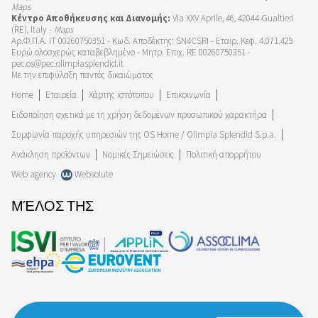
Maps
Κέντρο Αποθήκευσης και Διανομής:
Via XXV Aprile, 46, 42044 Gualtieri
(RE), Italy -
Maps
Αρ.Φ.Π.Α. IT 00260750351 - Κωδ. Αποδέκτης: SN4CSRI - Εταιρ. Κεφ. 4.071.429
Ευρώ ολοσχερώς καταβεβλημένο - Μητρ. Επιχ. RE 00260750351 -
pec.os@pec.olimpiasplendid.it
Με την επιφύλαξη παντός δικαιώματος
Home
Εταιρεία
Χάρτης ιστότοπου
Επικοινωνία
Ειδοποίηση σχετικά με τη χρήση δεδομένων προσωπικού χαρακτήρα
Συμφωνία παροχής υπηρεσιών της OS Home / Olimpia Splendid S.p.a.
Ανάκληση προϊόντων
Νομικές Σημειώσεις
Πολιτική απορρήτου
Web agency
Websolute
ΜΈΛΟΣ ΤΗΣ