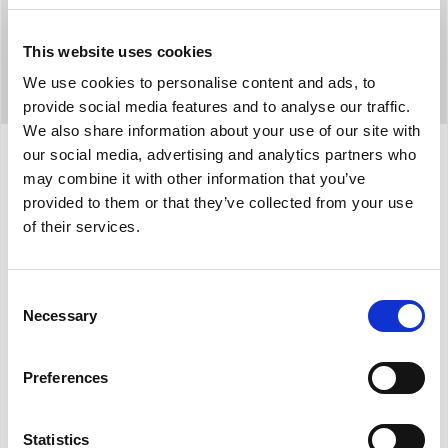
This website uses cookies
We use cookies to personalise content and ads, to
provide social media features and to analyse our traffic.
We also share information about your use of our site with
our social media, advertising and analytics partners who
may combine it with other information that you’ve
Προδιαγραφές
provided to them or that they’ve collected from your use
of their services.
Έκδοση με αυτόματο έλεγχο CXVA 280
Ρύθμιση και επιλογή 3 ταχυτήτων.
Consent
Necessary
Selection
Λειτουργία ενίσχυσης.
Λειτουργία διακοπών και νυχτερινής
Preferences
λειτουργίας.
Εβδομαδιαίος προγραμματισμός.
Έλεγχος by-pass
Statistics