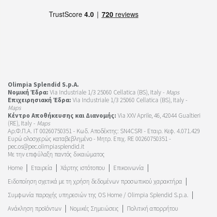
Olimpia Splendid S.p.A.
Νομική Έδρα:
Via Industriale 1/3 25060 Cellatica (BS), Italy -
Maps
Επιχειρησιακή Έδρα:
Via Industriale 1/3 25060 Cellatica (BS), Italy -
Maps
Κέντρο Αποθήκευσης και Διανομής:
Via XXV Aprile, 46, 42044 Gualtieri
(RE), Italy -
Maps
Αρ.Φ.Π.Α. IT 00260750351 - Κωδ. Αποδέκτης: SN4CSRI - Εταιρ. Κεφ. 4.071.429
Ευρώ ολοσχερώς καταβεβλημένο - Μητρ. Επιχ. RE 00260750351 -
pec.os@pec.olimpiasplendid.it
Με την επιφύλαξη παντός δικαιώματος
Home
Εταιρεία
Χάρτης ιστότοπου
Επικοινωνία
Ειδοποίηση σχετικά με τη χρήση δεδομένων προσωπικού χαρακτήρα
Συμφωνία παροχής υπηρεσιών της OS Home / Olimpia Splendid S.p.a.
Ανάκληση προϊόντων
Νομικές Σημειώσεις
Πολιτική απορρήτου