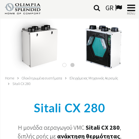
GR
MENU
ΕΛΛΗΝΙΚΆ
HOME
ΚΛΙΜΑΤΙΣΜΌΣ
ΘΈΡΜΑΝΣΗ
Home
Ολοκληρωμένα συστήματα
Ελεγχόμενος Μηχανικός Αερισμός
Sitali CX 280
ΕΠΕΞΕΡΓΑΣΊΑ ΑΈΡΑ
ΟΛΟΚΛΗΡΩΜΈΝΑ ΣΥΣΤΉΜΑΤΑ
Sitali CX 280
ΕΠΙΚΟΙΝΩΝΊΑ
Η μονάδα αεραγωγού VMC
Sitali CX 280
,
ΚΌΣΜΟΣ OS
διπλής ροής με
ανάκτηση θερμότητας
,