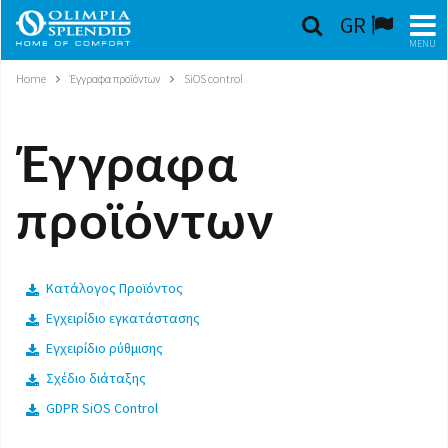
GR
MENU
Home
Έγγραφα προϊόντων
SiOS control
ΕΛΛΗΝΙΚΆ
HOME
Έγγραφα
ΚΛΙΜΑΤΙΣΜΌΣ
προϊόντων
ΘΈΡΜΑΝΣΗ
ΕΠΕΞΕΡΓΑΣΊΑ ΑΈΡΑ
Κατάλογος Προϊόντος
Εγχειρίδιο εγκατάστασης
ΟΛΟΚΛΗΡΩΜΈΝΑ ΣΥΣΤΉΜΑΤΑ
Εγχειρίδιο ρύθμισης
Σχέδιο διάταξης
ΕΠΙΚΟΙΝΩΝΊΑ
GDPR SiOS Control
ΚΌΣΜΟΣ OS