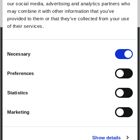
ΕΓΓΡΑΦΕΊΤΕ
our social media, advertising and analytics partners who
may combine it with other information that you’ve
provided to them or that they’ve collected from your use
of their services.
Consent
Necessary
Selection
Preferences
Εξυπηρέτηση
Statistics
πελατών
Marketing
Poliservice I.K.E.
Ιερά Οδός 159 & Πέτρας, Αιγάλεω 12241
Τηλ: 2103000370
Show details