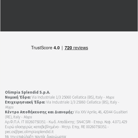
Olimpia Splendid S.p.A.
Νομική Έδρα:
Via Industriale 1/3 25060 Cellatica (BS), Italy -
Maps
Επιχειρησιακή Έδρα:
Via Industriale 1/3 25060 Cellatica (BS), Italy -
Maps
Κέντρο Αποθήκευσης και Διανομής:
Via XXV Aprile, 46, 42044 Gualtieri
(RE), Italy -
Maps
Αρ.Φ.Π.Α. IT 00260750351 - Κωδ. Αποδέκτης: SN4CSRI - Εταιρ. Κεφ. 4.071.429
Ευρώ ολοσχερώς καταβεβλημένο - Μητρ. Επιχ. RE 00260750351 -
pec.os@pec.olimpiasplendid.it
Με την επιφύλαξη παντός δικαιώματος