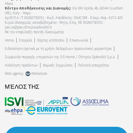
Maps
Κέντρο Αποθήκευσης και Διανομής:
Via XXV Aprile, 46, 42044 Gualtieri
(RE), Italy -
Maps
Αρ.Φ.Π.Α. IT 00260750351 - Κωδ. Αποδέκτης: SN4CSRI - Εταιρ. Κεφ. 4.071.429
Ευρώ ολοσχερώς καταβεβλημένο - Μητρ. Επιχ. RE 00260750351 -
pec.os@pec.olimpiasplendid.it
Με την επιφύλαξη παντός δικαιώματος
Home
Εταιρεία
Χάρτης ιστότοπου
Επικοινωνία
Ειδοποίηση σχετικά με τη χρήση δεδομένων προσωπικού χαρακτήρα
Συμφωνία παροχής υπηρεσιών της OS Home / Olimpia Splendid S.p.a.
Ανάκληση προϊόντων
Νομικές Σημειώσεις
Πολιτική απορρήτου
Web agency
Websolute
ΜΈΛΟΣ ΤΗΣ