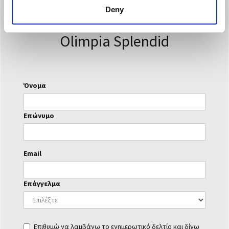
ενημερωτικό δελτίο για να
Deny
ενημερώνομαι για τα νέα της
Olimpia Splendid
Όνομα
Επώνυμο
Email
Επάγγελμα
Επιθυμώ να λαμβάνω το ενημερωτικό δελτίο και δίνω