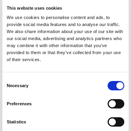
This website uses cookies
We use cookies to personalise content and ads, to
provide social media features and to analyse our traffic.
We also share information about your use of our site with
our social media, advertising and analytics partners who
may combine it with other information that you’ve
provided to them or that they’ve collected from your use
of their services.
Consent
Necessary
Selection
Unico Evo 30 HP EVANX
Preferences
Το κλιματιστικό αντλίας θερμότητας χωρίς
εξωτερική μονάδα με διαμορφούμενη
Statistics
ηλεκτρική αντίσταση