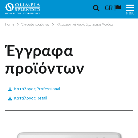
GR
MENU
Home
Έγγραφα προϊόντων
Κλιματιστικά Χωρίς Εξωτερική Μονάδα
ΕΛΛΗΝΙΚΆ
HOME
Έγγραφα
ΚΛΙΜΑΤΙΣΜΌΣ
προϊόντων
ΘΈΡΜΑΝΣΗ
ΕΠΕΞΕΡΓΑΣΊΑ ΑΈΡΑ
Κατάλογος Professional
Κατάλογος Retail
ΟΛΟΚΛΗΡΩΜΈΝΑ ΣΥΣΤΉΜΑΤΑ
ΕΠΙΚΟΙΝΩΝΊΑ
ΚΌΣΜΟΣ OS