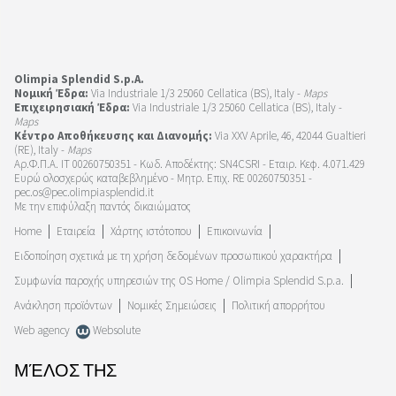
Olimpia Splendid S.p.A.
Νομική Έδρα:
Via Industriale 1/3 25060 Cellatica (BS), Italy -
Maps
Επιχειρησιακή Έδρα:
Via Industriale 1/3 25060 Cellatica (BS), Italy -
Maps
Κέντρο Αποθήκευσης και Διανομής:
Via XXV Aprile, 46, 42044 Gualtieri
(RE), Italy -
Maps
Αρ.Φ.Π.Α. IT 00260750351 - Κωδ. Αποδέκτης: SN4CSRI - Εταιρ. Κεφ. 4.071.429
Ευρώ ολοσχερώς καταβεβλημένο - Μητρ. Επιχ. RE 00260750351 -
pec.os@pec.olimpiasplendid.it
Με την επιφύλαξη παντός δικαιώματος
Home
Εταιρεία
Χάρτης ιστότοπου
Επικοινωνία
Ειδοποίηση σχετικά με τη χρήση δεδομένων προσωπικού χαρακτήρα
Συμφωνία παροχής υπηρεσιών της OS Home / Olimpia Splendid S.p.a.
Ανάκληση προϊόντων
Νομικές Σημειώσεις
Πολιτική απορρήτου
Web agency
Websolute
ΜΈΛΟΣ ΤΗΣ