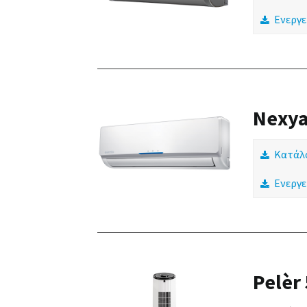
Ενεργε
Nexya
Κατάλ
Ενεργε
Pelèr 