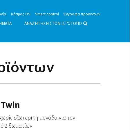
ωνία
Κόσμος OS
Smart control
Έγγραφα προϊόντων
ΉΜΑΤΑ
ΑΝΑΖΉΤΗΣΗ ΣΤΟΝ ΙΣΤΌΤΟΠΟ
οϊόντων
 Twin
χωρίς εξωτερική μονάδα για τον
μό 2 δωματίων