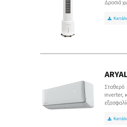
Δροσιά χ
Κατάλ
ARYAL
Σταθερό 
inverter,
εξασφαλί
Κατάλ