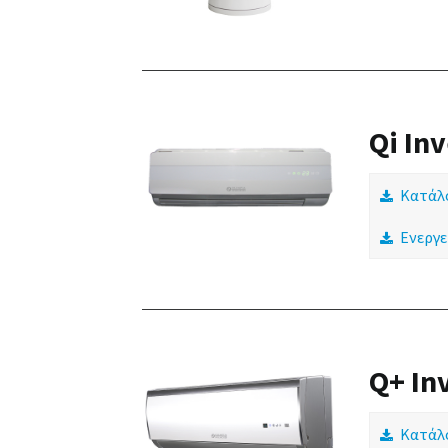
Qi Inv
Κατάλ
Ενεργε
Q+ In
Κατάλ