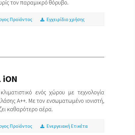
ωρίς τον παραμικρό θόρυβο.
ογος Προϊόντος
Εγχειρίδιο χρήσης
 iON
κλιματιστικό ενός χώρου με τεχνολογία
 κλάσης A++. Με τον ενσωματωμένο ιονιστή,
ζει καθαρότερο αέρα.
ογος Προϊόντος
Ενεργειακή Ετικέτα