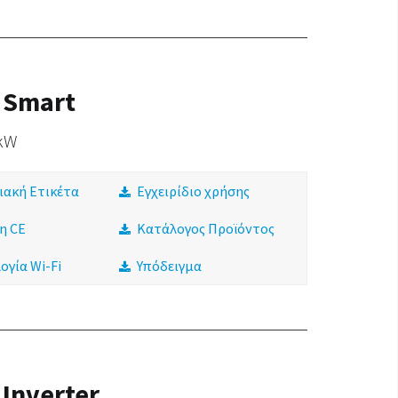
 Smart
 kW
ιακή Ετικέτα
Εγχειρίδιο χρήσης
η CE
Κατάλογος Προϊόντος
ογία Wi-Fi
Υπόδειγμα
 Inverter