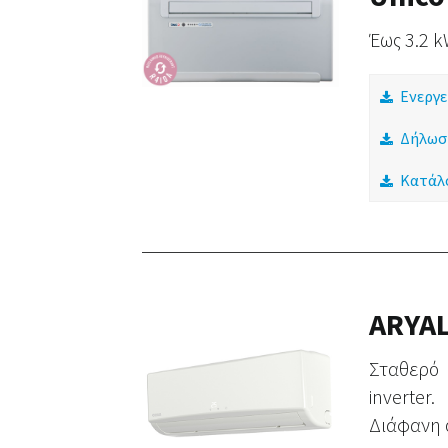
Έως 3.2 k
Ενεργε
Δήλωσ
Κατάλ
ARYA
Σταθερό 
inverte
Διάφανη 