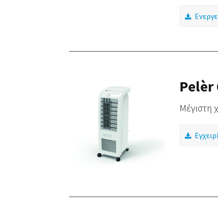
Ενεργε
Pelèr
Μέγιστη 
Εγχειρ