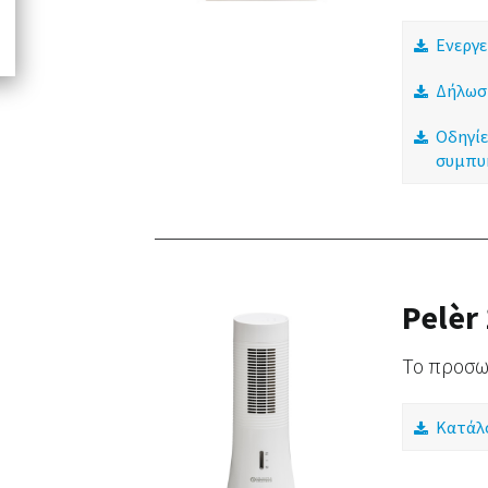
Ενεργε
Δήλωσ
Οδηγίε
συμπυ
Pelèr 
Το προσωπ
Κατάλ