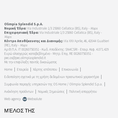
Olimpia Splendid S.p.A.
Νομική Έδρα:
Via Industriale 1/3 25060 Cellatica (BS), Italy -
Maps
Επιχειρησιακή Έδρα:
Via Industriale 1/3 25060 Cellatica (BS), Italy -
Maps
Κέντρο Αποθήκευσης και Διανομής:
Via XXV Aprile, 46, 42044 Gualtieri
(RE), Italy -
Maps
Αρ.Φ.Π.Α. IT 00260750351 - Κωδ. Αποδέκτης: SN4CSRI - Εταιρ. Κεφ. 4.071.429
Ευρώ ολοσχερώς καταβεβλημένο - Μητρ. Επιχ. RE 00260750351 -
pec.os@pec.olimpiasplendid.it
Με την επιφύλαξη παντός δικαιώματος
Home
Εταιρεία
Χάρτης ιστότοπου
Επικοινωνία
Ειδοποίηση σχετικά με τη χρήση δεδομένων προσωπικού χαρακτήρα
Συμφωνία παροχής υπηρεσιών της OS Home / Olimpia Splendid S.p.a.
Ανάκληση προϊόντων
Νομικές Σημειώσεις
Πολιτική απορρήτου
Web agency
Websolute
ΜΈΛΟΣ ΤΗΣ