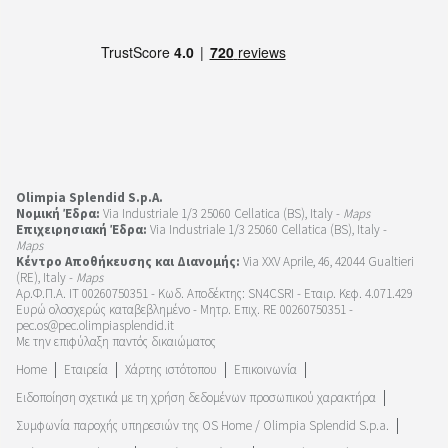
Olimpia Splendid S.p.A.
Νομική Έδρα:
Via Industriale 1/3 25060 Cellatica (BS), Italy -
Maps
Επιχειρησιακή Έδρα:
Via Industriale 1/3 25060 Cellatica (BS), Italy -
Maps
Κέντρο Αποθήκευσης και Διανομής:
Via XXV Aprile, 46, 42044 Gualtieri
(RE), Italy -
Maps
Αρ.Φ.Π.Α. IT 00260750351 - Κωδ. Αποδέκτης: SN4CSRI - Εταιρ. Κεφ. 4.071.429
Ευρώ ολοσχερώς καταβεβλημένο - Μητρ. Επιχ. RE 00260750351 -
pec.os@pec.olimpiasplendid.it
Με την επιφύλαξη παντός δικαιώματος
Home
Εταιρεία
Χάρτης ιστότοπου
Επικοινωνία
Ειδοποίηση σχετικά με τη χρήση δεδομένων προσωπικού χαρακτήρα
Συμφωνία παροχής υπηρεσιών της OS Home / Olimpia Splendid S.p.a.